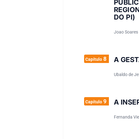
PÚBLI
REGIO
DO PI)
Joao Soares 
8
A GES
Capítulo
Ubaldo de Je
9
A INSE
Capítulo
Fernanda Viei