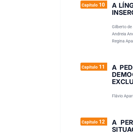
10
A LÍN
Capítulo
INSER
Gilberto de
Andreia And
Regina Apar
11
A PED
Capítulo
DEMO
EXCLU
Flávio Apar
12
A PE
Capítulo
SITUA