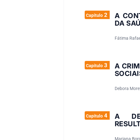
2
A CON
Capítulo
DA SA
Fátima Rafae
3
A CRIM
Capítulo
SOCIA
Debora Morei
4
A DE
Capítulo
RESUL
Mariana Borg