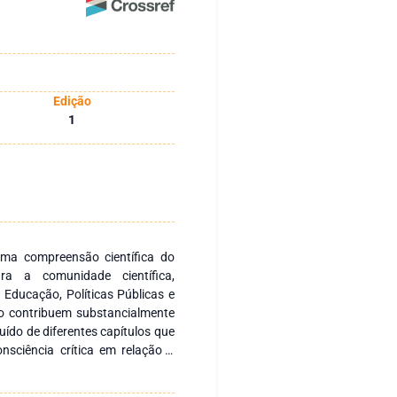
Edição
1
 Uma compreensão científica do
ara a comunidade científica,
 Educação, Políticas Públicas e
vro contribuem substancialmente
tuído de diferentes capítulos que
onsciência crítica em relação a
ciedade.