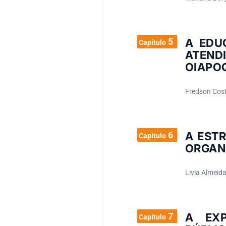
5
A EDU
Capítulo
ATEND
OIAPO
Fredson Cost
6
A EST
Capítulo
ORGAN
Livia Almeida
7
A EXP
Capítulo