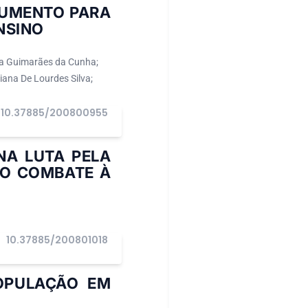
TRUMENTO PARA
NSINO
ela Guimarães da Cunha;
iana De Lourdes Silva;
10.37885/200800955
NA LUTA PELA
NO COMBATE À
10.37885/200801018
I
POPULAÇÃO EM