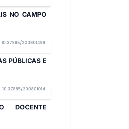
AIS NO CAMPO
10.37885/200901498
AS PÚBLICAS E
10.37885/200801014
I
ÃO DOCENTE