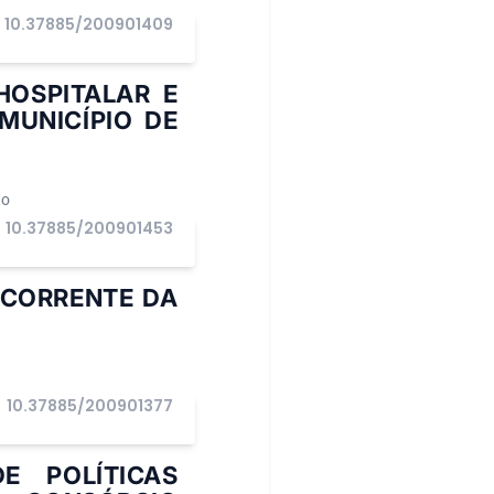
10.37885/200901409
HOSPITALAR E
MUNICÍPIO DE
to
10.37885/200901453
ECORRENTE DA
10.37885/200901377
E POLÍTICAS