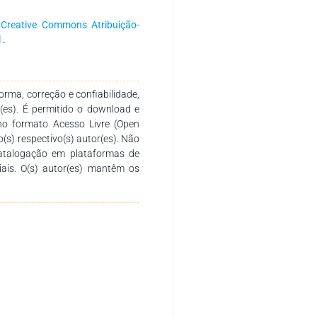
a
Creative Commons Atribuição-
l
.
rma, correção e confiabilidade,
r(es). É permitido o download e
no formato Acesso Livre (Open
o(s) respectivo(s) autor(es). Não
catalogação em plataformas de
ciais. O(s) autor(es) mantêm os