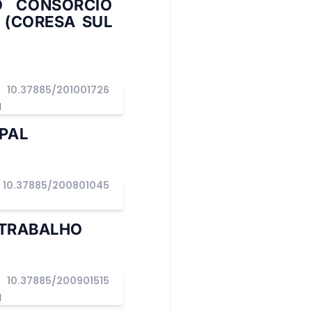
O CONSÓRCIO
 (CORESA SUL
10.37885/201001726
I
PAL
10.37885/200801045
 TRABALHO
10.37885/200901515
I