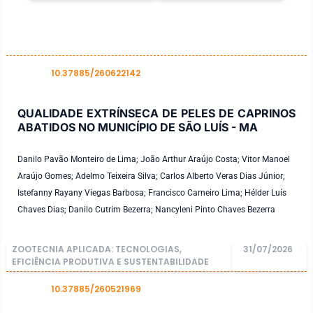
10.37885/260622142
DOI
QUALIDADE EXTRÍNSECA DE PELES DE CAPRINOS
ABATIDOS NO MUNICÍPIO DE SÃO LUÍS - MA
Danilo Pavão Monteiro de Lima; João Arthur Araújo Costa; Vitor Manoel
Araújo Gomes; Adelmo Teixeira Silva; Carlos Alberto Veras Dias Júnior;
Istefanny Rayany Viegas Barbosa; Francisco Carneiro Lima; Hélder Luís
Chaves Dias; Danilo Cutrim Bezerra; Nancyleni Pinto Chaves Bezerra
ZOOTECNIA APLICADA: TECNOLOGIAS,
31/07/2026
EFICIÊNCIA PRODUTIVA E SUSTENTABILIDADE
10.37885/260521969
DOI