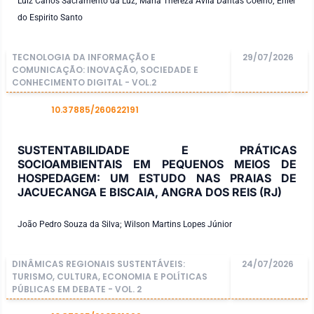
Luiz Carlos Sacramento da Luz; Maria Thereza Ávila Dantas Coelho; Eniel
do Espirito Santo
TECNOLOGIA DA INFORMAÇÃO E
29/07/2026
COMUNICAÇÃO: INOVAÇÃO, SOCIEDADE E
CONHECIMENTO DIGITAL - VOL.2
10.37885/260622191
DOI
SUSTENTABILIDADE E PRÁTICAS
SOCIOAMBIENTAIS EM PEQUENOS MEIOS DE
HOSPEDAGEM: UM ESTUDO NAS PRAIAS DE
JACUECANGA E BISCAIA, ANGRA DOS REIS (RJ)
João Pedro Souza da Silva; Wilson Martins Lopes Júnior
DINÂMICAS REGIONAIS SUSTENTÁVEIS:
24/07/2026
TURISMO, CULTURA, ECONOMIA E POLÍTICAS
PÚBLICAS EM DEBATE - VOL. 2