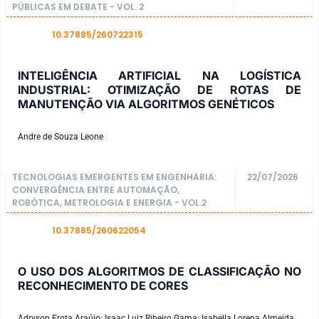
PÚBLICAS EM DEBATE - VOL. 2
10.37885/260722315
DOI
INTELIGÊNCIA ARTIFICIAL NA LOGÍSTICA
INDUSTRIAL: OTIMIZAÇÃO DE ROTAS DE
MANUTENÇÃO VIA ALGORITMOS GENÉTICOS
Andre de Souza Leone
TECNOLOGIAS EMERGENTES EM ENGENHARIA:
22/07/2026
CONVERGÊNCIA ENTRE AUTOMAÇÃO,
ROBÓTICA, METROLOGIA E ENERGIA - VOL.2
10.37885/260622054
DOI
O USO DOS ALGORITMOS DE CLASSIFICAÇÃO NO
RECONHECIMENTO DE CORES
Adryson Frota Araújo; Isaac Luiz Ribeiro Gama; Isabella Lorena Almeida