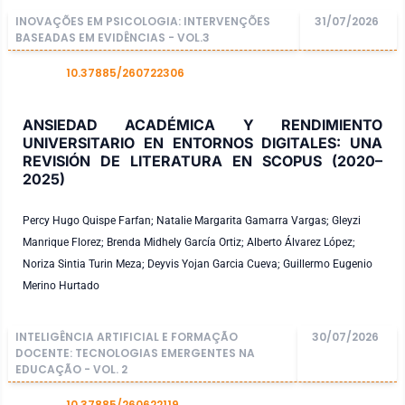
INOVAÇÕES EM PSICOLOGIA: INTERVENÇÕES
31/07/2026
BASEADAS EM EVIDÊNCIAS - VOL.3
10.37885/260722306
DOI
ANSIEDAD ACADÉMICA Y RENDIMIENTO
UNIVERSITARIO EN ENTORNOS DIGITALES: UNA
REVISIÓN DE LITERATURA EN SCOPUS (2020–
2025)
Percy Hugo Quispe Farfan; Natalie Margarita Gamarra Vargas; Gleyzi
Manrique Florez; Brenda Midhely García Ortiz; Alberto Álvarez López;
Noriza Sintia Turin Meza; Deyvis Yojan Garcia Cueva; Guillermo Eugenio
Merino Hurtado
INTELIGÊNCIA ARTIFICIAL E FORMAÇÃO
30/07/2026
DOCENTE: TECNOLOGIAS EMERGENTES NA
EDUCAÇÃO - VOL. 2
10.37885/260622119