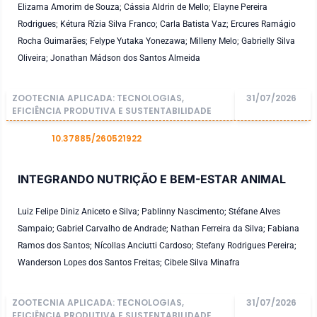
Elizama Amorim de Souza; Cássia Aldrin de Mello; Elayne Pereira
Rodrigues; Kétura Rízia Silva Franco; Carla Batista Vaz; Ercures Ramágio
Rocha Guimarães; Felype Yutaka Yonezawa; Milleny Melo; Gabrielly Silva
Oliveira; Jonathan Mádson dos Santos Almeida
ZOOTECNIA APLICADA: TECNOLOGIAS,
31/07/2026
EFICIÊNCIA PRODUTIVA E SUSTENTABILIDADE
10.37885/260521922
DOI
INTEGRANDO NUTRIÇÃO E BEM-ESTAR ANIMAL
Luiz Felipe Diniz Aniceto e Silva; Pablinny Nascimento; Stéfane Alves
Sampaio; Gabriel Carvalho de Andrade; Nathan Ferreira da Silva; Fabiana
Ramos dos Santos; Nícollas Anciutti Cardoso; Stefany Rodrigues Pereira;
Wanderson Lopes dos Santos Freitas; Cibele Silva Minafra
ZOOTECNIA APLICADA: TECNOLOGIAS,
31/07/2026
EFICIÊNCIA PRODUTIVA E SUSTENTABILIDADE