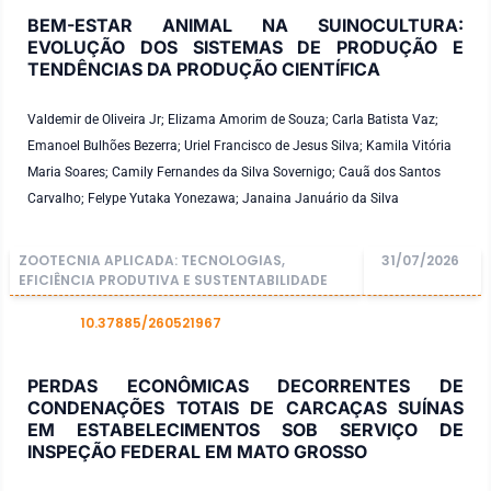
BEM-ESTAR ANIMAL NA SUINOCULTURA:
EVOLUÇÃO DOS SISTEMAS DE PRODUÇÃO E
TENDÊNCIAS DA PRODUÇÃO CIENTÍFICA
Valdemir de Oliveira Jr; Elizama Amorim de Souza; Carla Batista Vaz;
Emanoel Bulhões Bezerra; Uriel Francisco de Jesus Silva; Kamila Vitória
Maria Soares; Camily Fernandes da Silva Sovernigo; Cauã dos Santos
Carvalho; Felype Yutaka Yonezawa; Janaina Januário da Silva
ZOOTECNIA APLICADA: TECNOLOGIAS,
31/07/2026
EFICIÊNCIA PRODUTIVA E SUSTENTABILIDADE
10.37885/260521967
DOI
PERDAS ECONÔMICAS DECORRENTES DE
CONDENAÇÕES TOTAIS DE CARCAÇAS SUÍNAS
EM ESTABELECIMENTOS SOB SERVIÇO DE
INSPEÇÃO FEDERAL EM MATO GROSSO