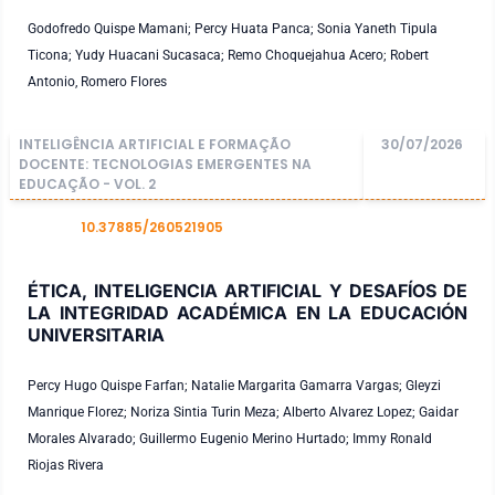
Godofredo Quispe Mamani; Percy Huata Panca; Sonia Yaneth Tipula
Ticona; Yudy Huacani Sucasaca; Remo Choquejahua Acero; Robert
Antonio, Romero Flores
INTELIGÊNCIA ARTIFICIAL E FORMAÇÃO
30/07/2026
DOCENTE: TECNOLOGIAS EMERGENTES NA
EDUCAÇÃO - VOL. 2
10.37885/260521905
DOI
ÉTICA, INTELIGENCIA ARTIFICIAL Y DESAFÍOS DE
LA INTEGRIDAD ACADÉMICA EN LA EDUCACIÓN
UNIVERSITARIA
Percy Hugo Quispe Farfan; Natalie Margarita Gamarra Vargas; Gleyzi
Manrique Florez; Noriza Sintia Turin Meza; Alberto Alvarez Lopez; Gaidar
Morales Alvarado; Guillermo Eugenio Merino Hurtado; Immy Ronald
Riojas Rivera