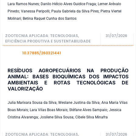
Lara Ramos Nunes; Danilo Hélcio Alves Guidice Fraga; Lerner Arévalo
Pinedo; Vanessa Peripolli; Paula Gabriela da Silva Pires; Pietra Viertel
Molinari; Betina Raquel Cunha dos Santos
ZOOTECNIA APLICADA: TECNOLOGIAS,
31/07/2026
EFICIÊNCIA PRODUTIVA E SUSTENTABILIDADE
10.37885/260321441
DOI
RESÍDUOS AGROPECUÁRIOS NA PRODUÇÃO
ANIMAL: BASES BIOQUÍMICAS DOS IMPACTOS
AMBIENTAIS E ROTAS TECNOLÓGICAS DE
VALORIZAÇÃO
Julia Marixara Sousa da Silva; Weslane Justina da Silva; Ana Maria Vilas
Boas Morais; Lara Vilas Boas Morais; Stéfane Alves Sampaio; Jessica
Cristina Alvarenga; Josilene Silva Sousa; Cibele Silva Minafra
ZOOTECNIA APLICADA: TECNOLOGIAS,
31/07/2026