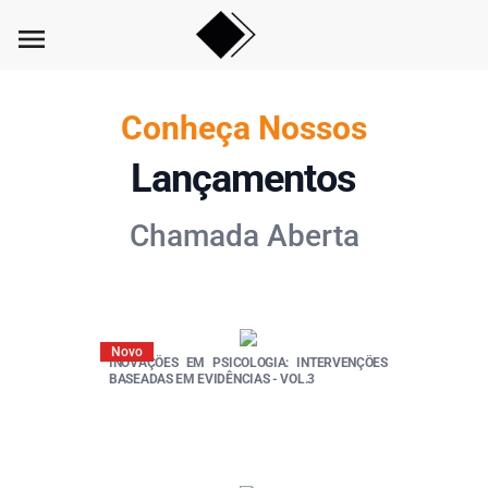
menu
Conheça Nossos
Lançamentos
Chamada Aberta
Novo
INOVAÇÕES EM PSICOLOGIA: INTERVENÇÕES
BASEADAS EM EVIDÊNCIAS - VOL.3