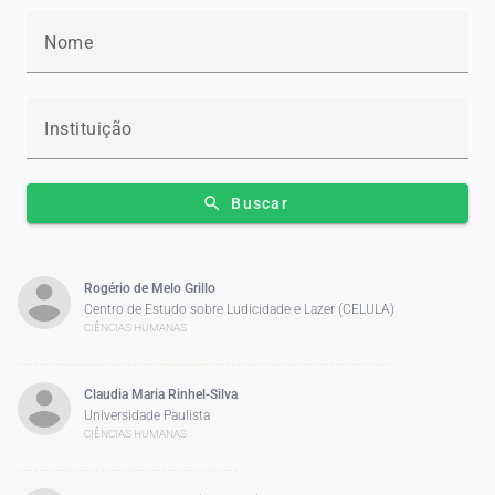
Nome
Instituição
search
Buscar
Rogério de Melo Grillo
Centro de Estudo sobre Ludicidade e Lazer (CELULA)
CIÊNCIAS HUMANAS
Claudia Maria Rinhel-Silva
Universidade Paulista
CIÊNCIAS HUMANAS