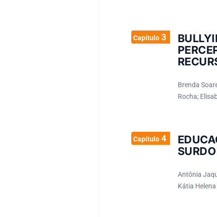
3
BULLY
Capítulo
PERC
RECURS
Brenda Soares
Rocha; Elisa
4
EDUCA
Capítulo
SURDO
Antônia Jaque
Kátia Helena