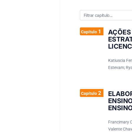
1
AÇÕE
Capítulo
ESTRA
LICEN
Katiuscia Fer
Estevam; Rya
2
ELABOR
Capítulo
ENSIN
ENSIN
Francimary Ca
Valente Cha