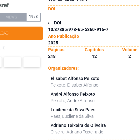
DOI
1998
VIEWS
DOI
10.37885/978-65-5360-916-7
LOAD
Ano Publicação
2025
LHE
Páginas
Capítulos
Volume
218
12
2
Organizadores:
Elisabet Alfonso Peixoto
Peixoto, Elisabet Alfonso
André Alfonso Peixoto
Peixoto, André Alfonso
Lucilene da Silva Paes
Paes, Lucilene da Silva
Adriano Teixeira de Oliveira
Oliveira, Adriano Teixeira de