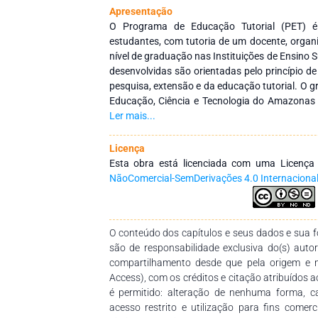
Apresentação
O Programa de Educação Tutorial (PET) é
estudantes, com tutoria de um docente, organ
nível de graduação nas Instituições de Ensino S
desenvolvidas são orientadas pelo princípio de 
pesquisa, extensão e da educação tutorial. O g
Educação, Ciência e Tecnologia do Amazonas 
de 2010 a partir do processo de seleção d
Ler mais...
Educação Tutorial promovido pelo Ministéri
grupo visa à possibilidade de adquirir experiê
Licença
da sala de aula. Seus principais projetos extra
Esta obra está licenciada com uma Licenç
produção de eventos científicos, oficinas, mi
NãoComercial-SemDerivações 4.0 Internaciona
metodologias alternativas, atividades de ex
para a formação de estudantes e socie
extracurriculares que compõem o progr
O conteúdo dos capítulos e seus dados e sua fo
acadêmicos do curso de Licenciatura em Ciênci
são de responsabilidade exclusiva do(s) auto
vivenciar experiências ausentes nas ementas 
compartilhamento desde que pela origem e 
se, assim, conduzi-los a uma formação global 
Access), com os créditos e citação atribuídos a
no mercado profissional quanto o preparo 
é permitido: alteração de nenhuma forma, 
estudos em programas de pós-graduação.
acesso restrito e utilização para fins comer
atividades, o PET de Biologia do IFAM publicou