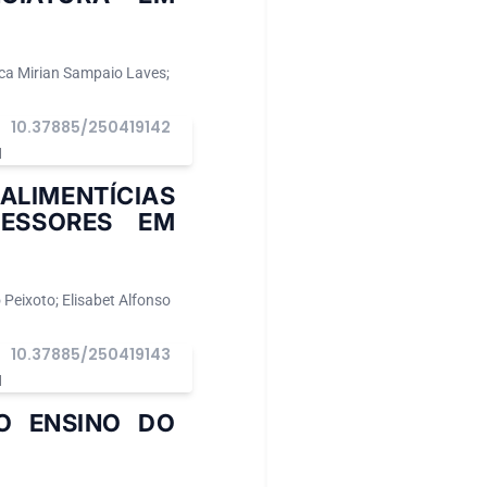
ica Mirian Sampaio Laves;
10.37885/250419142
I
LIMENTÍCIAS
FESSORES EM
 Peixoto; Elisabet Alfonso
10.37885/250419143
I
O ENSINO DO