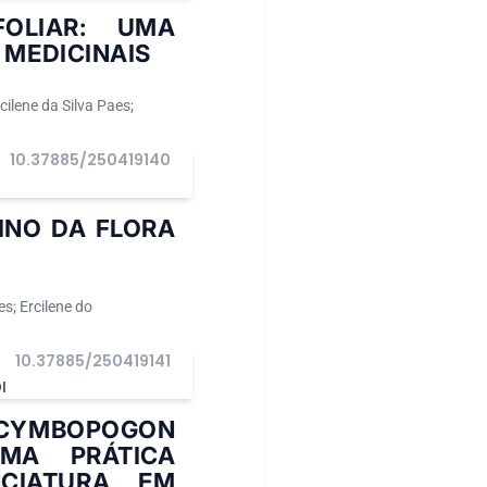
OLIAR: UMA
MEDICINAIS
cilene da Silva Paes;
10.37885/250419140
I
INO DA FLORA
s; Ercilene do
10.37885/250419141
I
 CYMBOPOGON
UMA PRÁTICA
NCIATURA EM