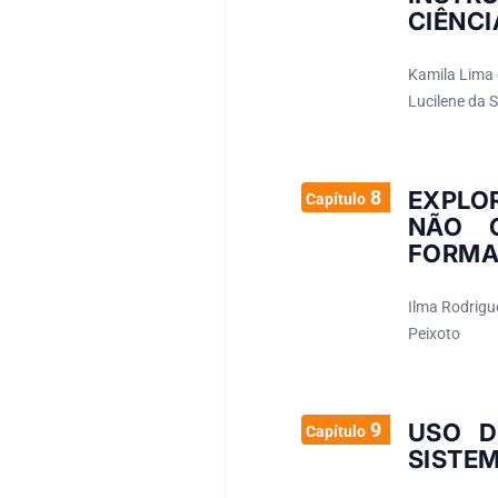
CIÊNCI
Kamila Lima 
Lucilene da S
8
EXPLO
Capítulo
NÃO C
FORM
Ilma Rodrigue
Peixoto
9
USO D
Capítulo
SISTE