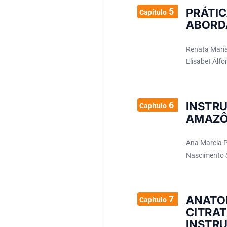
5
PRÁT
Capítulo
ABORD
Renata Maria 
Elisabet Alfo
6
INSTR
Capítulo
AMAZÔ
Ana Marcia Po
Nascimento Si
7
ANATO
Capítulo
CITRA
INSTR