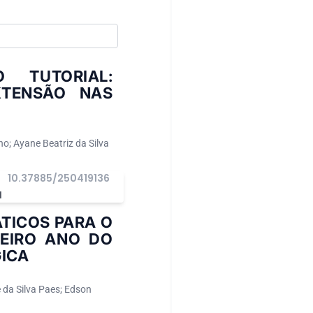
 TUTORIAL:
XTENSÃO NAS
lho; Ayane Beatriz da Silva
10.37885/250419136
I
TICOS PARA O
MEIRO ANO DO
ICA
 da Silva Paes; Edson