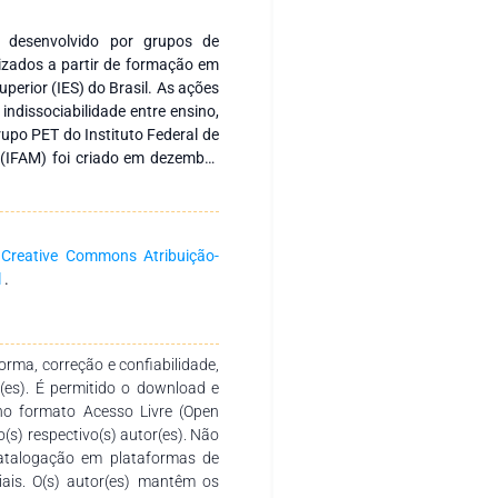
 desenvolvido por grupos de
izados a partir de formação em
uperior (IES) do Brasil. As ações
indissociabilidade entre ensino,
rupo PET do Instituto Federal de
(IFAM) foi criado em dezembro
o Edital nº 09 do Programa de
o da Educação (MEC). Assim, o
ncias ultrapassando as barreiras
curriculares, são voltados para a
a
Creative Commons Atribuição-
nicursos, palestras, pesquisas,
l
.
tensão e ações que contribuem
dade civil. As atividades
ama procuram garantir, aos
rma, correção e confiabilidade,
as Biológicas, oportunidades de
r(es). É permitido o download e
convencionais do curso. Busca-
no formato Acesso Livre (Open
que favoreça tanto a integração
o(s) respectivo(s) autor(es). Não
para os possíveis desafios de
catalogação em plataformas de
 Para comemorar 10 anos de
ciais. O(s) autor(es) mantêm os
 um livro em 2022, o qual aborda