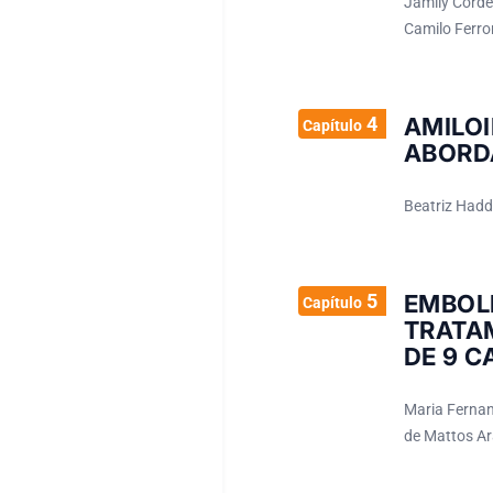
Jamily Corde
Camilo Ferro
4
AMILO
Capítulo
ABORD
Beatriz Hadd
5
EMBO
Capítulo
TRATA
DE 9 C
Maria Fernan
de Mattos Ar