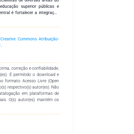
 educação superior públicas e
entral é fortalecer a integração
pesquisa voltadas à formação
omovendo a produção e a ampla
 aos autores pela dedicação e
e se propõe a ser um recurso
a
Creative Commons Atribuição-
, docentes de diferentes níveis
l
.
rma, correção e confiabilidade,
r(es). É permitido o download e
no formato Acesso Livre (Open
o(s) respectivo(s) autor(es). Não
catalogação em plataformas de
ciais. O(s) autor(es) mantêm os