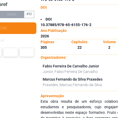
DOI
452
VIEWS
DOI
10.37885/978-65-6155-176-2
LOAD
Ano Publicação
2026
LHE
Páginas
Capítulos
Volume
305
22
2
Organizadores:
Fabio Ferreira De Carvalho Junior
Junior, Fabio Ferreira De Carvalho
Marcus Fernando da Silva Praxedes
Praxedes, Marcus Fernando da Silva
Apresentação
Esta obra resulta de um esforço colabora
estudantes e pesquisadores, cujo engajam
desenvolvidas neste espaço formativo. Fruto de
de incentivo à pesquisa, o livro congrega esp