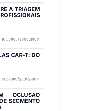
RE A TRIAGEM
ROFISSIONAIS
10.37885/260521903
AS CAR-T: DO
10.37885/260521904
M OCLUSÃO
DE SEGMENTO
A