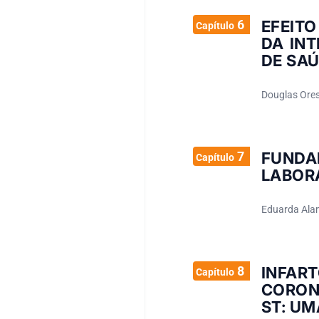
6
EFEITO
Capítulo
DA INT
DE SA
Douglas Orest
7
FUNDA
Capítulo
LABORA
Eduarda Al
8
INFA
Capítulo
CORON
ST: UM