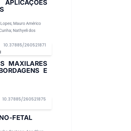
APLICAÇÕES
S
a Lopes; Mauro Américo
 Cunha; Nathyeli dos
10.37885/260521871
I
S MAXILARES
BORDAGENS E
10.37885/260521875
I
NO-FETAL