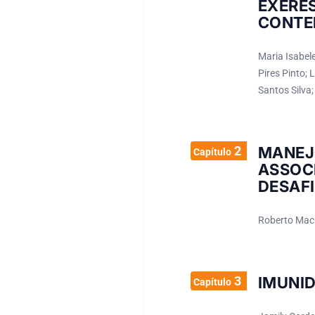
EXÉR
CONTE
Maria Isabel
Pires Pinto; 
Santos Silva;
2
MANEJ
Capítulo
ASSOC
DESAF
Roberto Mac
3
IMUNI
Capítulo