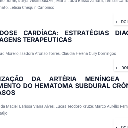
iro Dorne; Nurya Viecili Dalazen; Maria Luiza Basso Zanata; Letticia Ca
nato; Letícia Chequin Canonico
DOI
IDOSE CARDÍACA: ESTRATÉGIAS DIA
AGENS TERAPEUTICAS
ad Morello; Isadora Afonso Torres; Cláudia Helena Cury Domingos
DO
LIZAÇÃO DA ARTÉRIA MENÍNGEA 
MENTO DO HEMATOMA SUBDURAL CRÔN
ASOS
da Maciel; Larissa Viana Alves; Lucas Teodoro Kruze; Marco Aurélio Ferr
aújo
DOI