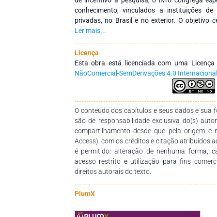
conhecimento, vinculados a instituições de
privadas, no Brasil e no exterior. O objetivo c
entre instituições por meio de redes de 
Ler mais...
continuada de profissionais da educação, pr
disseminação do conhecimento. Agradecemos
Licença
compromisso na construção desta obra, qu
Esta obra está licenciada com uma Licenç
didático-pedagógico relevante para estudantes
NãoComercial-SemDerivações 4.0 Internaciona
de ensino e demais interessados na temática.
O conteúdo dos capítulos e seus dados e sua fo
são de responsabilidade exclusiva do(s) auto
compartilhamento desde que pela origem e 
Access), com os créditos e citação atribuídos a
é permitido: alteração de nenhuma forma, 
acesso restrito e utilização para fins comer
direitos autorais do texto.
PlumX