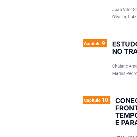
João Vitor So
Oliveira; Lui
9
ESTUD
Capítulo
NO TR
Chaiane Amar
Marins Pedro
10
CONE
Capítulo
FRON
TEMPO
E PAR