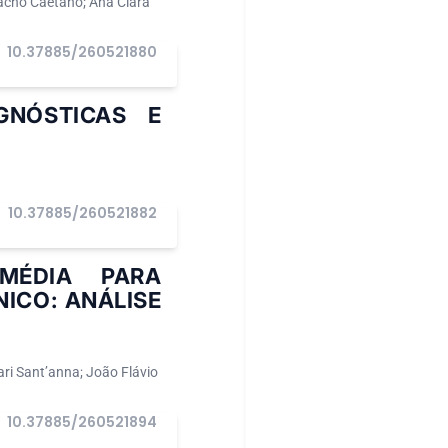
macho Caetano; Ana Clara
10.37885/260521880
GNÓSTICAS E
10.37885/260521882
I
MÉDIA PARA
ICO: ANÁLISE
ari Sant’anna; João Flávio
10.37885/260521894