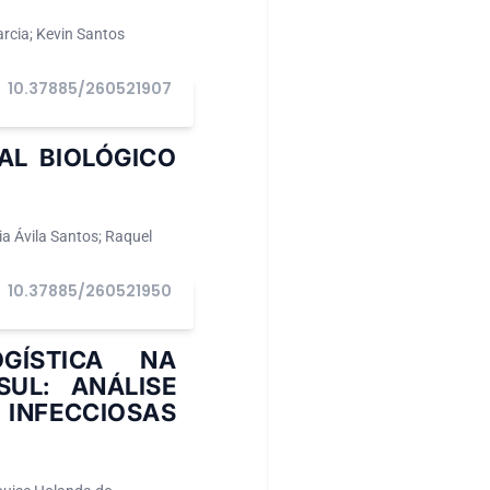
arcia; Kevin Santos
10.37885/260521907
AL BIOLÓGICO
a Ávila Santos; Raquel
10.37885/260521950
OGÍSTICA NA
UL: ANÁLISE
 INFECCIOSAS