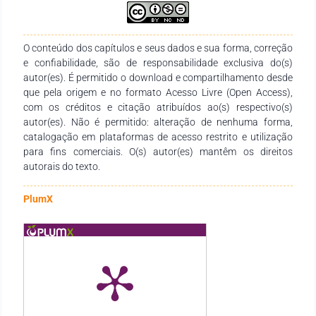
avançadas. O curso destaca-se por sua abordagem prática,
focada em solucionar problemas reais e gerar valor para
diversas áreas de negócio. O ITA O Instituto Tecnológico de
O conteúdo dos capítulos e seus dados e sua forma, correção
Aeronáutica (ITA), fundado em 1950, é uma instituição
e confiabilidade, são de responsabilidade exclusiva do(s)
pública de ensino superior e pesquisa, reconhecida pela sua
autor(es). É permitido o download e compartilhamento desde
excelência acadêmica e sua relevância internacional. Situado
que pela origem e no formato Acesso Livre (Open Access),
em São José dos Campos, SP, o ITA oferece programas de
com os créditos e citação atribuídos ao(s) respectivo(s)
graduação em Engenharia e diversas opções de pós-
autor(es). Não é permitido: alteração de nenhuma forma,
graduação, incluindo o CEDS em Data Science. A instituição é
catalogação em plataformas de acesso restrito e utilização
renomada por sua formação de alto nível em áreas
para fins comerciais. O(s) autor(es) mantêm os direitos
estratégicas, contribuindo significativamente para o
autorais do texto.
desenvolvimento tecnológico e científico do Brasil. A IBAPE-
PR O Instituto Brasileiro de Avaliações e Perícias de
Engenharia do Paraná (IBAPE-PR), fundado em 1978, é uma
PlumX
entidade de referência que reúne engenheiros, arquitetos e
agrônomos especializados em avaliações e perícias de
engenharia. Com sede em Curitiba, o instituto tem como
missão a busca pela inovação, a divulgação de informações e
avanços técnicos, além de promover o desenvolvimento
contínuo e a excelência profissional de seus associados. Um
dos marcos mais significativos dessa trajetória foi a criação