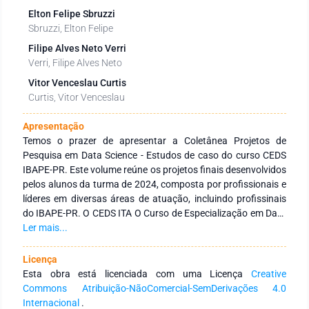
Elton Felipe Sbruzzi
Sbruzzi, Elton Felipe
Filipe Alves Neto Verri
Verri, Filipe Alves Neto
Vitor Venceslau Curtis
Curtis, Vitor Venceslau
Apresentação
Temos o prazer de apresentar a Coletânea Projetos de
Pesquisa em Data Science - Estudos de caso do curso CEDS
IBAPE-PR. Este volume reúne os projetos finais desenvolvidos
pelos alunos da turma de 2024, composta por profissionais e
líderes em diversas áreas de atuação, incluindo profissinais
do IBAPE-PR. O CEDS ITA O Curso de Especialização em Data
Science (CEDS) do ITA é uma pós-graduação lato sensu que
Ler mais...
combina o rigor acadêmico e a excelência do ITA com uma
forte ênfase na aplicação prática. O programa visa capacitar
Licença
profissionais na área de Ciência de Dados, preparando-os
Esta obra está licenciada com uma Licença
Creative
para enfrentar desafios complexos e gerar insights
Commons Atribuição-NãoComercial-SemDerivações 4.0
estratégicos através do uso de técnicas e ferramentas
Internacional
.