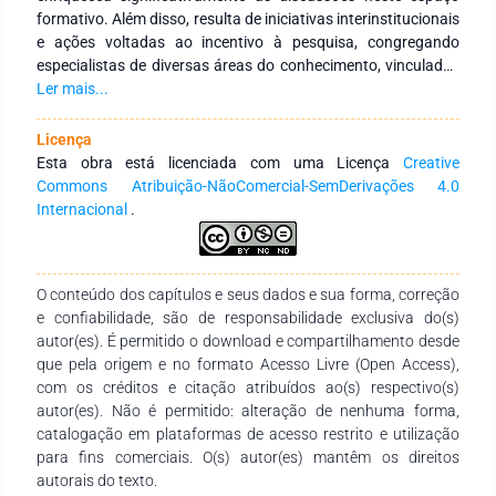
formativo. Além disso, resulta de iniciativas interinstitucionais
e ações voltadas ao incentivo à pesquisa, congregando
especialistas de diversas áreas do conhecimento, vinculados
a Instituições de Educação Superior, públicas e privadas, em
Ler mais...
âmbito nacional e internacional. Seu principal objetivo é
fortalecer a integração entre instituições, tanto no Brasil
Licença
quanto no exterior, por meio de redes de pesquisa
Esta obra está licenciada com uma Licença
Creative
comprometidas com a formação continuada de profissionais
Commons Atribuição-NãoComercial-SemDerivações 4.0
da educação. Para isso, busca-se a produção e a ampla
Internacional
.
disseminação do conhecimento em distintas áreas do saber.
Expressamos nossa profunda gratidão aos autores pelo
empenho, comprometimento e dedicação na concepção e
O conteúdo dos capítulos e seus dados e sua forma, correção
finalização desta obra. Esperamos que ela se consolide como
e confiabilidade, são de responsabilidade exclusiva do(s)
um recurso didático-pedagógico valioso, atendendo às
autor(es). É permitido o download e compartilhamento desde
necessidades de estudantes, docentes de todos os níveis de
que pela origem e no formato Acesso Livre (Open Access),
ensino e demais interessados na temática.
com os créditos e citação atribuídos ao(s) respectivo(s)
autor(es). Não é permitido: alteração de nenhuma forma,
catalogação em plataformas de acesso restrito e utilização
para fins comerciais. O(s) autor(es) mantêm os direitos
autorais do texto.