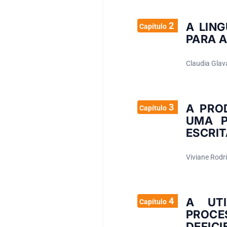
2
A LIN
Capítulo
PARA 
Claudia Glava
3
A PRO
Capítulo
UMA P
ESCRIT
Viviane Rodri
4
A UTI
Capítulo
PROC
DEFICI