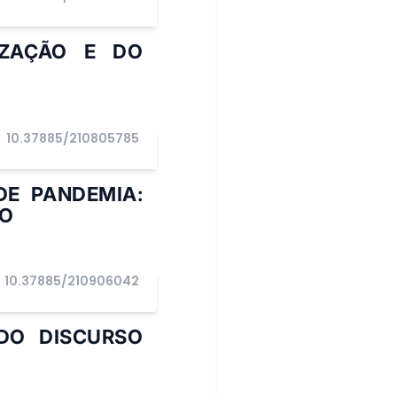
IZAÇÃO E DO
10.37885/210805785
DE PANDEMIA:
RO
10.37885/210906042
DO DISCURSO