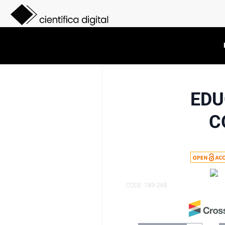
EDU
C
CODE: 189-268