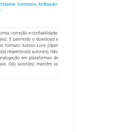
 que o processo de tomada de
a
Creative Commons Atribuição-
ite o educando a produzir o seu
l
.
nos e cidadania. Existem
em como função otimizar a
ao que se diz e ao que se fala,
rma, correção e confiabilidade,
és das experiências vividas por
r(es). É permitido o download e
iferentes autores que de forma
no formato Acesso Livre (Open
 linguagem. Sabemos que ao ler
o(s) respectivo(s) autor(es). Não
erentes saberes e assim melhor
catalogação em plataformas de
jo a todos uma
ciais. O(s) autor(es) mantêm os