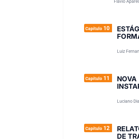
Flávio Apare
10
ESTÁ
Capítulo
FORM
Luiz Fernan
11
NOVA 
Capítulo
INST
Luciano Dia
12
RELAT
Capítulo
DE T