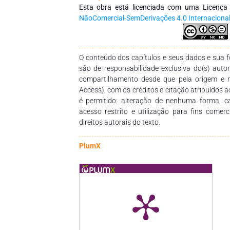
transformação subjetiva aconteça e também
Esta obra está licenciada com uma Licenç
consciência de si mesmo e da história possibil
NãoComercial-SemDerivações 4.0 Internaciona
próprio protagonismo, pautado nos direitos huma
diferentes gêneros linguísticos que t
experimentação de cada indivíduo em relação 
O conteúdo dos capítulos e seus dados e sua fo
pois sabemos que interpretações surgem atrav
são de responsabilidade exclusiva do(s) auto
cada um de nós. A presente obra conta com d
compartilhamento desde que pela origem e 
crítica pesquisam sobre o ato de Educar e a
Access), com os créditos e citação atribuídos a
cada capítulo, o leitor poderá produzir dif
é permitido: alteração de nenhuma forma, 
compreender a função social da Escola e da Linguagem. Dese
acesso restrito e utilização para fins comer
excelente leitura. Flávio Aparecido de Almeida.
direitos autorais do texto.
PlumX