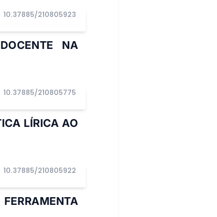
10.37885/210805923
 DOCENTE NA
10.37885/210805775
ICA LÍRICA AO
10.37885/210805922
O FERRAMENTA