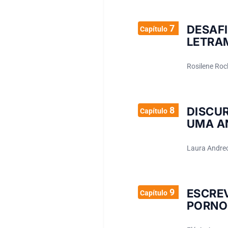
7
DESAF
Capítulo
LETRA
Rosilene Roc
8
DISCU
Capítulo
UMA A
Laura Andreo
9
ESCRE
Capítulo
PORNO