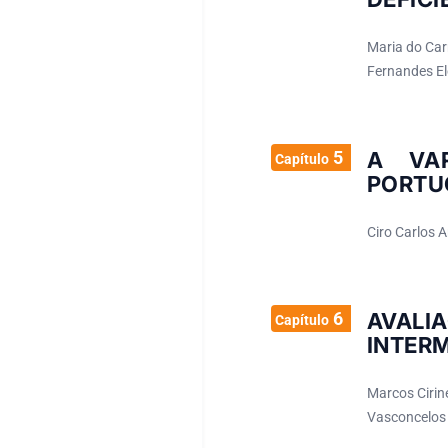
Maria do Car
Fernandes Ele
5
A VAR
Capítulo
PORTU
Ciro Carlos A
6
AVALI
Capítulo
INTERM
Marcos Cirin
Vasconcelos 