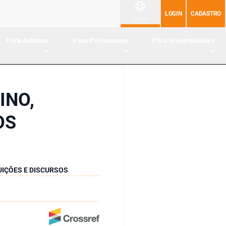
LOGIN
CADASTRO
PT-BR
Para Autores
Para Professores
Para Universidades
INO,
OS
UIÇÕES E DISCURSOS