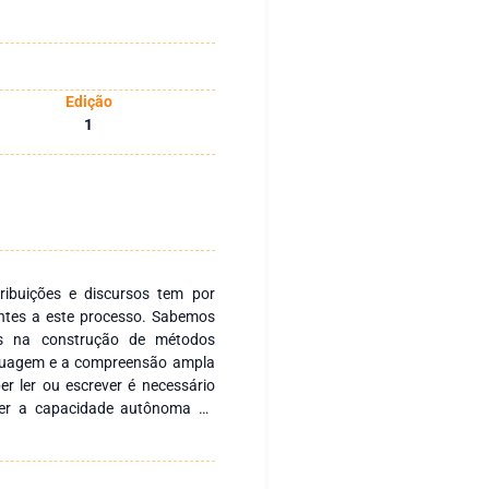
Edição
1
ribuições e discursos tem por
nentes a este processo. Sabemos
es na construção de métodos
nguagem e a compreensão ampla
er ler ou escrever é necessário
er a capacidade autônoma de
ltural, artístico e político. A
a serve de mediadora para a