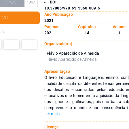
DOI
1347
VIEWS
10.37885/978-65-5360-009-6
Ano Publicação
LOAD
2021
Páginas
Capítulos
Volume
LHE
202
14
1
Organizador(a):
Flávio Aparecido de Almeida
Flávio Aparecido de Almeida
Apresentação
O livro Educação e Linguagem: ensino, cont
finalidade discutir os diferentes temas perti
dos desafios encontrados pelos educador
educativos que fomentem a aquisição da Li
dos signos e significados, pois não basta sab
compreender o mundo e por consequência t
criticá-lo. Somos seres linguísticos, sendo que é através da linguagem que a
Ler mais...
sociedade cria e recria o seu mundo social, cu
Educação tem papel fundamental, pois el
Licença