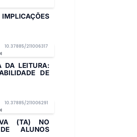
 IMPLICAÇÕES
10.37885/211006317
I
 DA LEITURA:
BILIDADE DE
10.37885/211006291
I
IVA (TA) NO
 DE ALUNOS