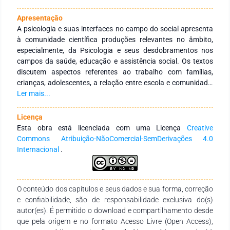
Apresentação
A psicologia e suas interfaces no campo do social apresenta
à comunidade científica produções relevantes no âmbito,
especialmente, da Psicologia e seus desdobramentos nos
campos da saúde, educação e assistência social. Os textos
discutem aspectos referentes ao trabalho com famílias,
crianças, adolescentes, a relação entre escola e comunidade,
qualidade de vida das populações, saúde mental e eventos
Ler mais...
estressores em situações de risco.
Licença
Esta obra está licenciada com uma Licença
Creative
Commons Atribuição-NãoComercial-SemDerivações 4.0
Internacional
.
O conteúdo dos capítulos e seus dados e sua forma, correção
e confiabilidade, são de responsabilidade exclusiva do(s)
autor(es). É permitido o download e compartilhamento desde
que pela origem e no formato Acesso Livre (Open Access),