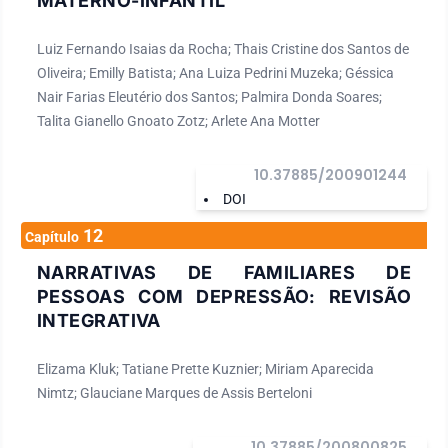
MATERNO-INFANTIL
Luiz Fernando Isaias da Rocha; Thais Cristine dos Santos de
Oliveira; Emilly Batista; Ana Luiza Pedrini Muzeka; Géssica
Nair Farias Eleutério dos Santos; Palmira Donda Soares;
Talita Gianello Gnoato Zotz; Arlete Ana Motter
10.37885/200901244
DOI
12
Capítulo
NARRATIVAS DE FAMILIARES DE
PESSOAS COM DEPRESSÃO: REVISÃO
INTEGRATIVA
Elizama Kluk; Tatiane Prette Kuznier; Miriam Aparecida
Nimtz; Glauciane Marques de Assis Berteloni
10.37885/200800825