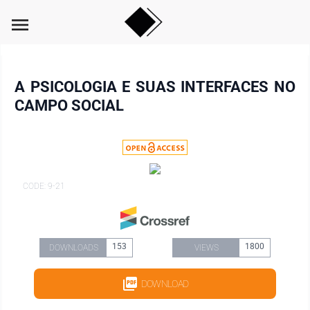
menu
A PSICOLOGIA E SUAS INTERFACES NO
CAMPO SOCIAL
CODE: 9-21
153
1800
DOWNLOADS
VIEWS
DOWNLOAD