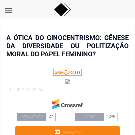
menu
A ÓTICA DO GINOCENTRISMO: GÊNESE
DA DIVERSIDADE OU POLITIZAÇÃO
MORAL DO PAPEL FEMININO?
CODE: 200901298
27
1246
DOWNLOADS
VIEWS
DOWNLOAD