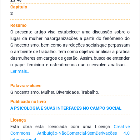
Capítulo
2
Resumo
O presente artigo visa estabelecer uma discussão sobre o
lugar da mulher nasorganizações a partir do fenômeno do
Ginocentrismo, bem como as relações sociaisque perpassam
o ambiente de trabalho. Tem como objetivo analisar a prática
dasmulheres em cargos de gestão. Assim, busca-se entender
o papel feminino e osfenômenos que o envolve analisando
esta relação entre diversidade e gestãoorganizacional no
Ler mais...
ramo da educação. A pesquisa utilizou como método uma
pesquisadescritiva, visto que é de base investigativa e visa
Palavras-chave
identificar as vivências de um contextoreal. A abordagem da
Ginocentrismo. Mulher. Diversidade. Trabalho.
pesquisa é de caráter qualitativo. Utilizou-se de
Publicado no livro
entrevistassemiestruturadas com gestoras de uma empresa
A PSICOLOGIA E SUAS INTERFACES NO CAMPO SOCIAL
de grande porte do ramo educacionalem Juazeiro do Norte -
CE. Os materiais apanhados foram analisados a partir
Licença
daAnálise de Discurso. Os resultados trouxeram discussões
Esta obra está licenciada com uma Licença
Creative
acerca deste fenômenoorganizados em 03 categorias: Mulher
Commons Atribuição-NãoComercial-SemDerivações 4.0
para além das habilidades técnicas; Mulher,educação e
Internacional
.