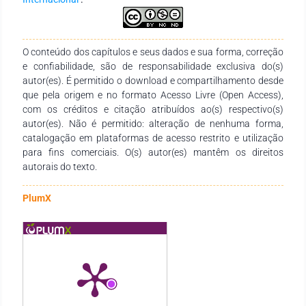
trabalho; Desafios da mulher. O trabalho proporciona aos
leitores uma novaperspectiva do ser feminino e as relações
desta com o meio social e trabalho,compreendendo a
diversidade ligada ao desenvolvimento feminino e
O conteúdo dos capítulos e seus dados e sua forma, correção
suasrepresentações.
e confiabilidade, são de responsabilidade exclusiva do(s)
autor(es). É permitido o download e compartilhamento desde
que pela origem e no formato Acesso Livre (Open Access),
com os créditos e citação atribuídos ao(s) respectivo(s)
autor(es). Não é permitido: alteração de nenhuma forma,
catalogação em plataformas de acesso restrito e utilização
para fins comerciais. O(s) autor(es) mantêm os direitos
autorais do texto.
PlumX