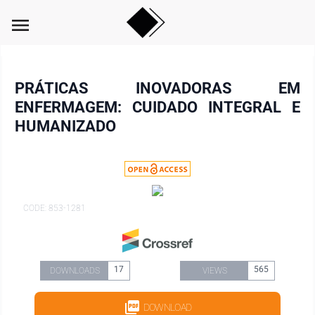
menu
PRÁTICAS INOVADORAS EM
ENFERMAGEM: CUIDADO INTEGRAL E
HUMANIZADO
CODE: 853-1281
17
565
DOWNLOADS
VIEWS
DOWNLOAD