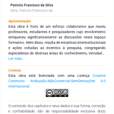
Patricio Francisco da Silva
Silva, Patricio Francisco da
Apresentação
Esta obra é fruto de um esforço colaborativo que reuniu
professores, estudantes e pesquisadores cujo envolvimento
enriqueceu significativamente as discussões neste espaço
formativo. Além disso, resulta de iniciativas interinstitucionais
e ações voltadas ao incentivo à pesquisa, congregando
especialistas de diversas áreas do conhecimento, vinculados
a Instituições de Educação Superior, públicas e privadas, em
Ler mais...
âmbito nacional e internacional. Seu principal objetivo é
fortalecer a integração entre instituições, tanto no Brasil
Licença
quanto no exterior, por meio de redes de pesquisa
Esta obra está licenciada com uma Licença
Creative
comprometidas com a formação continuada de profissionais
Commons Atribuição-NãoComercial-SemDerivações 4.0
da educação. Para isso, busca-se a produção e a ampla
Internacional
.
disseminação do conhecimento em distintas áreas do saber.
Expressamos nossa profunda gratidão aos autores pelo
empenho, comprometimento e dedicação na concepção e
O conteúdo dos capítulos e seus dados e sua forma, correção
finalização desta obra. Esperamos que ela se consolide como
e confiabilidade, são de responsabilidade exclusiva do(s)
um recurso didático-pedagógico valioso, atendendo às