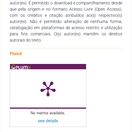
autor(es). É permitido o download e compartilhamento desde
necessidades de estudantes, docentes de todos os níveis de
que pela origem e no formato Acesso Livre (Open Access),
ensino e demais interessados na temática.
com os créditos e citação atribuídos ao(s) respectivo(s)
autor(es). Não é permitido: alteração de nenhuma forma,
catalogação em plataformas de acesso restrito e utilização
para fins comerciais. O(s) autor(es) mantêm os direitos
autorais do texto.
PlumX
No metrics available.
see details