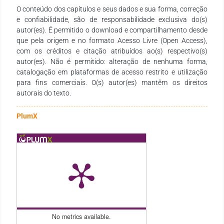
O conteúdo dos capítulos e seus dados e sua forma, correção
finalização desta obra. Esperamos que ela se consolide como
e confiabilidade, são de responsabilidade exclusiva do(s)
um recurso didático-pedagógico valioso, atendendo às
autor(es). É permitido o download e compartilhamento desde
necessidades de estudantes, docentes de todos os níveis de
que pela origem e no formato Acesso Livre (Open Access),
ensino e demais interessados na temática.
com os créditos e citação atribuídos ao(s) respectivo(s)
autor(es). Não é permitido: alteração de nenhuma forma,
catalogação em plataformas de acesso restrito e utilização
para fins comerciais. O(s) autor(es) mantêm os direitos
autorais do texto.
PlumX
No metrics available.