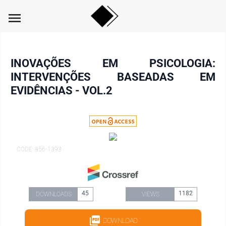
menu
INOVAÇÕES EM PSICOLOGIA:
INTERVENÇÕES BASEADAS EM
EVIDÊNCIAS - VOL.2
CODE: 856-1393
45
1182
DOWNLOADS
VIEWS
DOWNLOAD