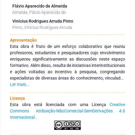
Flávio Aparecido de Almeida
Almeida, Flávio Aparecido de
Vinícius Rodrigues Arruda Pinto
Pinto, Vinícius Rodrigues Arruda
Apresentação
Esta obra é fruto de um esforço colaborativo que reuniu
professores, estudantes e pesquisadores cujo envolvimento
enriqueceu significativamente as discussões neste espaço
formativo. Além disso, resulta de iniciativas interinstitucionais
e ações voltadas ao incentivo à pesquisa, congregando
especialistas de diversas áreas do conhecimento, vinculados
a Instituições de Educação Superior, públicas e privadas, em
Ler mais...
âmbito nacional e internacional. Seu principal objetivo é
fortalecer a integração entre instituições, tanto no Brasil
Licença
quanto no exterior, por meio de redes de pesquisa
Esta obra está licenciada com uma Licença
Creative
comprometidas com a formação continuada de profissionais
Commons Atribuição-NãoComercial-SemDerivações 4.0
da educação. Para isso, busca-se a produção e a ampla
Internacional
.
disseminação do conhecimento em distintas áreas do saber.
Expressamos nossa profunda gratidão aos autores pelo
empenho, comprometimento e dedicação na concepção e