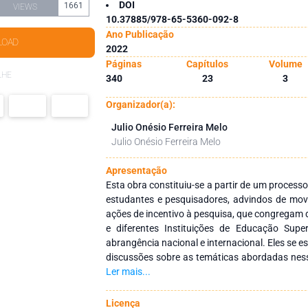
DOI
1661
VIEWS
10.37885/978-65-5360-092-8
Ano Publicação
LOAD
2022
Páginas
Capítulos
Volume
LHE
340
23
3
Organizador(a):
Julio Onésio Ferreira Melo
Julio Onésio Ferreira Melo
Apresentação
Esta obra constituiu-se a partir de um processo
estudantes e pesquisadores, advindos de movi
ações de incentivo à pesquisa, que congregam
e diferentes Instituições de Educação Super
abrangência nacional e internacional. Eles se 
discussões sobre as temáticas abordadas ness
reuniu conteúdo científico de vanguarda, na ár
Ler mais...
sua interface, pois as informações contidas n
Ciências Biológicas, Engenharia Agrícola, En
Licença