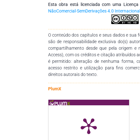
de Alimentos, Engenharia Florestal, Farmácia,
Esta obra está licenciada com uma Licenç
Com a expansão e a grande relevância do ag
NãoComercial-SemDerivações 4.0 Internaciona
ascensão nas pesquisas científicas e uma maio
do saber, para melhorias: na produtividade; n
nutricionais; na busca de compostos bioat
O conteúdo dos capítulos e seus dados e sua fo
matrizes alimentares da nossa flora; nos im
são de responsabilidade exclusiva do(s) auto
agrícola; no aproveitamento de resíduos da 
compartilhamento desde que pela origem e 
ambiental e na manutenção do extrativismo
Access), com os créditos e citação atribuídos a
objetivos propostos, esse volume traz os con
é permitido: alteração de nenhuma forma, 
nas áreas do ensino de ciências nas escolas e
acesso restrito e utilização para fins comer
rural; nas tecnologias agrícolas; na composição
direitos autorais do texto.
na caracterização de plantas com potencial
alimentos; na farmacognosia, na análise fit
envolvendo todo o potencial das novas pe
PlumX
Agroindústria. Gratidão aos autores pelo empen
dedicação, para o desenvolvimento e para a c
que a mesma, sirva de instrumento de trabalho
discentes e também docentes, dos diversos n
profissionais da área de Ciências Agrárias 
interessados pela temática.