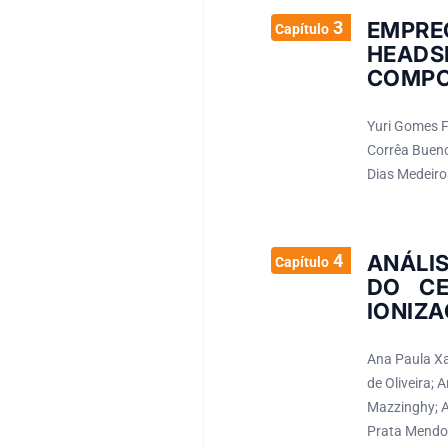
3
EMPRE
Capítulo
HEAD
COMPO
Yuri Gomes Fi
Corrêa Bueno
Dias Medeiros
4
ANÁLIS
Capítulo
DO CE
IONIZA
Ana Paula Xa
de Oliveira;
Mazzinghy; An
Prata Mendon