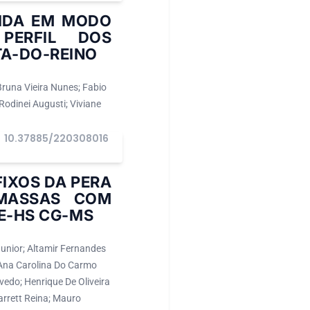
IDA EM MODO
PERFIL DOS
TA-DO-REINO
Bruna Vieira Nunes; Fabio
Rodinei Augusti; Viviane
10.37885/220308016
FIXOS DA PERA
 MASSAS COM
ME-HS CG-MS
unior; Altamir Fernandes
 Ana Carolina Do Carmo
vedo; Henrique De Oliveira
arrett Reina; Mauro