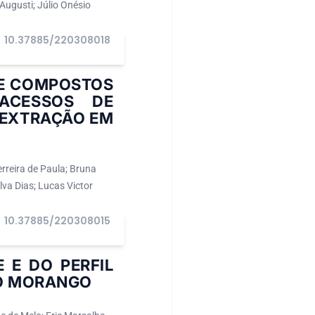
 Augusti; Júlio Onésio
10.37885/220308018
DE COMPOSTOS
 ACESSOS DE
OEXTRAÇÃO EM
rreira de Paula; Bruna
lva Dias; Lucas Victor
10.37885/220308015
 E DO PERFIL
DO MORANGO