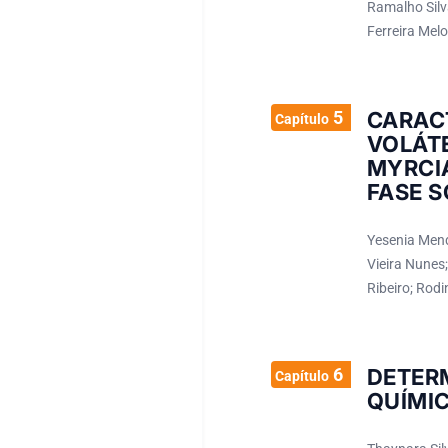
Ramalho Silva
Ferreira Melo
5
CARACT
Capítulo
VOLÁT
MYRCI
FASE S
Yesenia Mend
Vieira Nunes;
Ribeiro; Rodi
6
DETER
Capítulo
QUÍMI