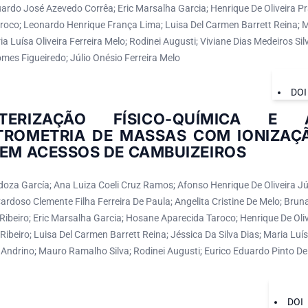
ardo José Azevedo Corrêa; Eric Marsalha Garcia; Henrique De Oliveira 
roco; Leonardo Henrique França Lima; Luisa Del Carmen Barrett Reina; 
a Luísa Oliveira Ferreira Melo; Rodinei Augusti; Viviane Dias Medeiros S
mes Figueiredo; Júlio Onésio Ferreira Melo
DOI
CTERIZAÇÃO FÍSICO-QUÍMICA E 
TROMETRIA DE MASSAS COM IONIZAÇ
 EM ACESSOS DE CAMBUIZEIROS
oza García; Ana Luiza Coeli Cruz Ramos; Afonso Henrique De Oliveira Jú
rdoso Clemente Filha Ferreira De Paula; Angelita Cristine De Melo; Bruna
a Ribeiro; Eric Marsalha Garcia; Hosane Aparecida Taroco; Henrique De Ol
Ribeiro; Luisa Del Carmen Barrett Reina; Jéssica Da Silva Dias; Maria Luísa
 Andrino; Mauro Ramalho Silva; Rodinei Augusti; Eurico Eduardo Pinto De
DOI