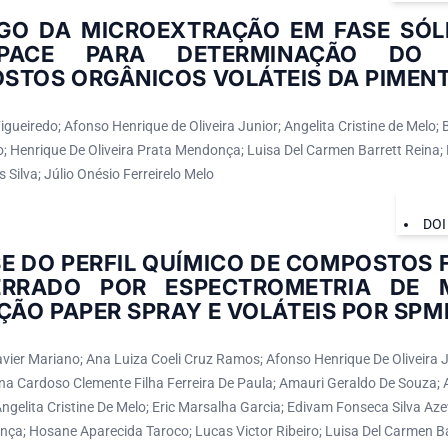
GO DA MICROEXTRAÇÃO EM FASE SÓL
SPACE PARA DETERMINAÇÃO DO 
STOS ORGÂNICOS VOLÁTEIS DA PIMEN
gueiredo; Afonso Henrique de Oliveira Junior; Angelita Cristine de Melo; 
; Henrique De Oliveira Prata Mendonça; Luisa Del Carmen Barrett Reina; 
 Silva; Júlio Onésio Ferreirelo Melo
DOI
E DO PERFIL QUÍMICO DE COMPOSTOS 
RRADO POR ESPECTROMETRIA DE
ÇÃO PAPER SPRAY E VOLÁTEIS POR SP
vier Mariano; Ana Luiza Coeli Cruz Ramos; Afonso Henrique De Oliveira J
 Ana Cardoso Clemente Filha Ferreira De Paula; Amauri Geraldo De Souza;
gelita Cristine De Melo; Eric Marsalha Garcia; Edivam Fonseca Silva Aze
ça; Hosane Aparecida Taroco; Lucas Victor Ribeiro; Luisa Del Carmen B