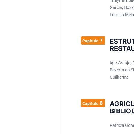
Thaynara Silv
Garcia; Hosa
Ferreira Melo
7
ESTRU
Capítulo
RESTA
Igor Araújo; 
Bezerra da S
Guilherme
8
AGRIC
Capítulo
BIBLIO
Patricia Gom