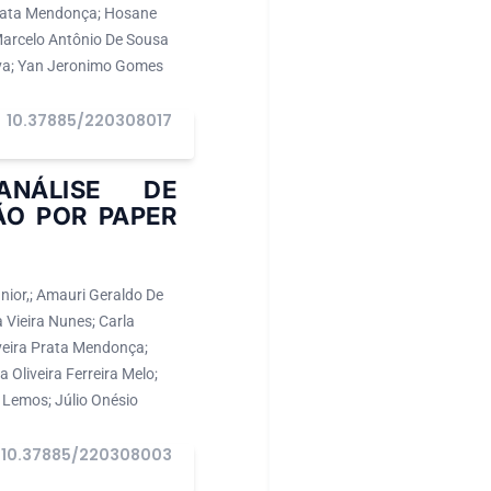
Prata Mendonça; Hosane
Marcelo Antônio De Sousa
ilva; Yan Jeronimo Gomes
10.37885/220308017
ANÁLISE DE
ÃO POR PAPER
nior,; Amauri Geraldo De
 Vieira Nunes; Carla
iveira Prata Mendonça;
 Oliveira Ferreira Melo;
 Lemos; Júlio Onésio
10.37885/220308003