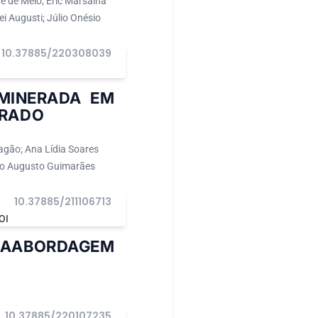
ne de Melo; Eric Marsalha
i Augusti; Júlio Onésio
10.37885/220308039
MINERADA EM
RRADO
ragão; Ana Lídia Soares
ico Augusto Guimarães
10.37885/211106713
OI
UMAABORDAGEM
10.37885/220107235