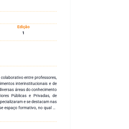
Edição
1
 colaborativo entre professores,
mentos interinstitucionais e de
 diversas áreas do conhecimento
iores Públicas e Privadas, de
especializaram e se destacam nas
e espaço formativo, no qual se
ea de Ciências Agrárias e toda a
essa obra abrangem as áreas de:
genharia Agronômica, Engenharia