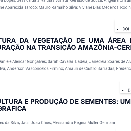
a Lopes; Jéssica da Silva Dias; Amauri Geraldo de Souza; Angelita Cristi
ne Aparecida Taroco; Mauro Ramalho Silva; Viviane Dias Medeiros; Rodine
DOI
TURA DA VEGETAÇÃO DE UMA ÁREA 
URAÇÃO NA TRANSIÇÃO AMAZÔNIA-CE
Daniele Alencar Gonçalves; Sarah Cavalari Ladeia; Janecleia Soares de A
ilva; Anderson Vasconcelos Firmino; Amauri de Castro Barradas; Freder
D
ULTURA E PRODUÇÃO DE SEMENTES: 
GRAFICA
es da Silva; Jacir João Chies; Alessandra Regina Müller Germani