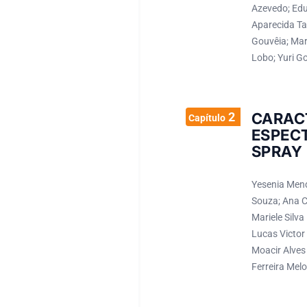
Azevedo; Edu
Aparecida Ta
Gouvêia; Mari
Lobo; Yuri Go
2
CARA
Capítulo
ESPEC
SPRAY
Yesenia Mend
Souza; Ana Ca
Mariele Silv
Lucas Victor 
Moacir Alves
Ferreira Melo