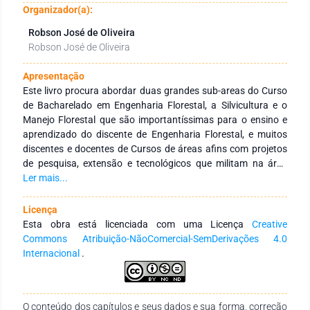
Organizador(a):
Robson José de Oliveira
Robson José de Oliveira
Apresentação
Este livro procura abordar duas grandes sub-areas do Curso
de Bacharelado em Engenharia Florestal, a Silvicultura e o
Manejo Florestal que são importantíssimas para o ensino e
aprendizado do discente de Engenharia Florestal, e muitos
discentes e docentes de Cursos de áreas afins com projetos
de pesquisa, extensão e tecnológicos que militam na área
sempre contribuem com trabalhos maravilhosos de norte a
Ler mais...
sul e leste a oeste desse nosso grande país trazendo
conhecimentos para a população. Essa obra contem 32
Licença
capítulos distribuídos em 440 páginas abordando temas
Esta obra está licenciada com uma Licença
Creative
sobre biomassa, ciclagem de nutrientes, conservação,
Commons Atribuição-NãoComercial-SemDerivações 4.0
dendrometria, empreendedorismo, extrativismo,
Internacional
.
fitossociologia, inventário florestal, manejo, nutriao mineral,
sequestro de carbono, silvicultura, solos, sustentabilidade, e
outros temas relevantes dentro dessas sub-areas
O conteúdo dos capítulos e seus dados e sua forma, correção
supracitadas mas linkando , interligando, com outros cursos