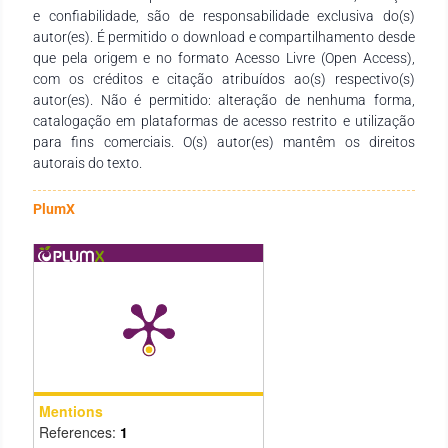
e confiabilidade, são de responsabilidade exclusiva do(s)
da academia garantindo a assim a interdisciplinaridade de
autor(es). É permitido o download e compartilhamento desde
matérias em outros cursos universitários.
que pela origem e no formato Acesso Livre (Open Access),
com os créditos e citação atribuídos ao(s) respectivo(s)
autor(es). Não é permitido: alteração de nenhuma forma,
catalogação em plataformas de acesso restrito e utilização
para fins comerciais. O(s) autor(es) mantêm os direitos
autorais do texto.
PlumX
Mentions
References:
1