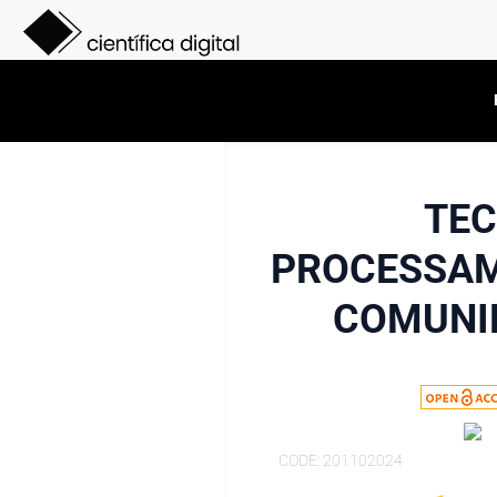
TEC
PROCESSAME
COMUNID
CODE: 201102024