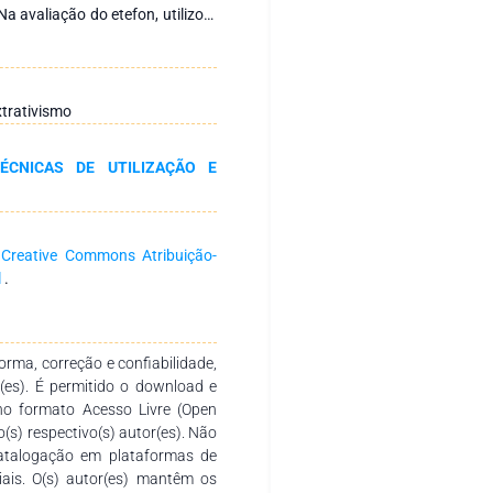
 avaliação do etefon, utilizou-
em arranjo fatorial 5x2, cinco
dois estádios de maturação (E1 e
e de regressão. Na avaliação da
os (T1 = 30°C; T2 = ambiente -
xtrativismo
aspas e cascas secas. Os dados
teste de médias. O etefon não
ÉCNICAS DE UTILIZAÇÃO E
iferentes temperaturas não
-0,11 kg) e não houve efeito de
material utilizado para extração
 que a raspa (9,28% e 30,61%) e
a
Creative Commons Atribuição-
 de óleo (18,85%). Concluiu-se
l
.
ia na maturação dos frutos;
de óleo e que além da polpa, é
escartadas pelos extrativistas.
rma, correção e confiabilidade,
r(es). É permitido o download e
no formato Acesso Livre (Open
o(s) respectivo(s) autor(es). Não
catalogação em plataformas de
ciais. O(s) autor(es) mantêm os