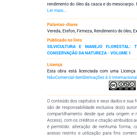
rendimento do óleo da casca e do mesocarpo. Na
se o delineamento inteiramente casualizado, 
Ler mais...
tempos de imersão (0, 30, 60, 90 e 120 min) e 
E2). Os resultados foram submetidos à anális
Palavras-chave
temperatura foram utilizados três tratament
Vereda, Etefon, Firmeza, Rendimento de óleo, E
27°C; T3 = 45°C). O óleo foi extraído das r
Publicado no livro
foram submetidos à análise de variância e 
SILVICULTURA E MANEJO FLORESTAL: T
influenciou na maturação dos frutos; d
CONSERVAÇÃO DA NATUREZA - VOLUME 1
influenciaram na firmeza das cascas (0,67 +/
interação entre as temperaturas e a origem do 
Licença
do óleo. A casca apresentou rendimento menor
Esta obra está licenciada com uma Licenç
a temperatura de 45°C teve menor rendimento
NãoComercial-SemDerivações 4.0 Internaciona
que a aplicação do produto não influenc
temperaturas elevadas reduzem o rendimento 
possível extrair óleo das cascas, normalmente d
O conteúdo dos capítulos e seus dados e sua fo
são de responsabilidade exclusiva do(s) auto
compartilhamento desde que pela origem e 
Access), com os créditos e citação atribuídos a
é permitido: alteração de nenhuma forma, 
acesso restrito e utilização para fins comer