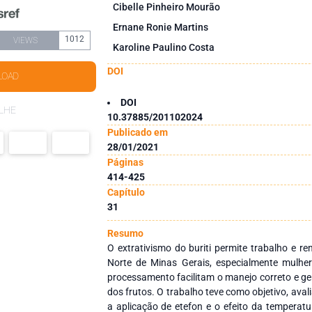
Cibelle Pinheiro Mourão
Ernane Ronie Martins
1012
VIEWS
Karoline Paulino Costa
DOI
LOAD
DOI
LHE
10.37885/201102024
Publicado em
28/01/2021
Páginas
414-425
Capítulo
31
Resumo
O extrativismo do buriti permite trabalho e re
Norte de Minas Gerais, especialmente mulher
processamento facilitam o manejo correto e 
dos frutos. O trabalho teve como objetivo, ava
a aplicação de etefon e o efeito da temperat