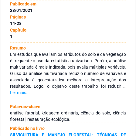
Publicado em
28/01/2021
Páginas
14-28
Capítulo
1
Resumo
Em estudos que avaliam os atributos do solo e da vegetação
é frequente o uso da estatística univariada. Porém, a análise
multivariada é mais indicada, pois avalia múltiplas variáveis.
O uso da análise multivariada reduz o número de variáveis e
associada à geoestatística melhora a interpretação dos
resultados. Logo, o objetivo deste trabalho foi reduzir o
número de atributos do solo e da vegetação analisados e
Ler mais...
espacializar os fatores encontrados em uma área em
processo de restauração ecológica. Foram avaliados os
Palavras-chave
atributos químicos, físicos e biológicos do solo e, ainda os
análise fatorial, krigagem ordinária, ciência do solo, ciência
atributos fitossociológicos e dendrométricos da vegetação
florestal, restauração ecológica.
arbórea. A análise fatorial (AF) foi utilizada para reduzir o
Publicado no livro
número de variáveis e a geoestatística para espacializar os
SILVICULTURA E MANEJO FLORESTAL: TÉCNICAS DE