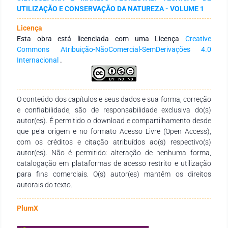
escores gerados. O melhor padrão dos atributos foi
UTILIZAÇÃO E CONSERVAÇÃO DA NATUREZA - VOLUME 1
composto por três eixos fatoriais, no qual o terceiro eixo
apresentou uma porcentagem acumulada da variância total
Licença
igual a 60 %. Os atributos do solo correlacionaram-se
Esta obra está licenciada com uma Licença
Creative
positivamente com o primeiro e o terceiro eixo fatorial,
Commons Atribuição-NãoComercial-SemDerivações 4.0
enquanto o segundo eixo com os atributos da vegetação.
Internacional
.
Diante disso, o fator 1 pode estar relacionado ao teor de
matéria orgânica do solo, sendo que esse apresentou uma
distribuição mais heterogênea quando comparado aos
demais; o fator 2 com a distribuição do estrato arbóreo e o
O conteúdo dos capítulos e seus dados e sua forma, correção
fator 3 com o teor de bases no solo. Portanto, no presente
e confiabilidade, são de responsabilidade exclusiva do(s)
estudo, três fatores foram suficientes para detectar a
autor(es). É permitido o download e compartilhamento desde
variação total dos dados, os quais foram espacializados,
que pela origem e no formato Acesso Livre (Open Access),
indicando que o uso da AF associada à geoestatística
com os créditos e citação atribuídos ao(s) respectivo(s)
aprimora e simplifica a interpretação das variáveis.
autor(es). Não é permitido: alteração de nenhuma forma,
catalogação em plataformas de acesso restrito e utilização
para fins comerciais. O(s) autor(es) mantêm os direitos
autorais do texto.
PlumX