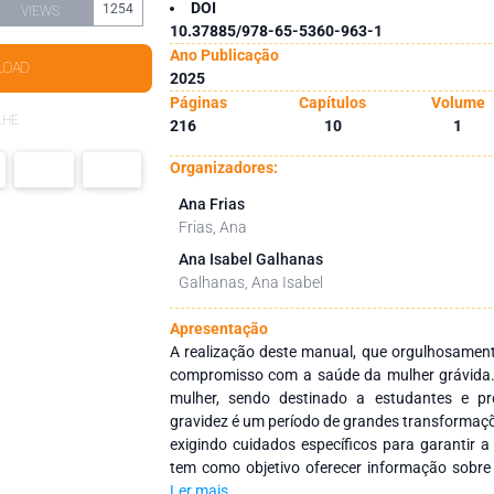
DOI
1254
VIEWS
10.37885/978-65-5360-963-1
Ano Publicação
LOAD
2025
Páginas
Capítulos
Volume
LHE
216
10
1
Organizadores:
Ana Frias
Frias, Ana
Ana Isabel Galhanas
Galhanas, Ana Isabel
Apresentação
A realização deste manual, que orgulhosamen
compromisso com a saúde da mulher grávida.
mulher, sendo destinado a estudantes e pr
gravidez é um período de grandes transformaçõe
exigindo cuidados específicos para garantir a 
tem como objetivo oferecer informação sobre
gravidez, desde o diagnóstico, ao seu desen
Ler mais...