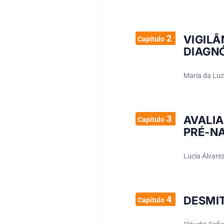
2
VIGIL
Capítulo
DIAGN
Maria da Luz
3
AVALI
Capítulo
PRÉ-N
Lucía Álvare
4
DESMI
Capítulo