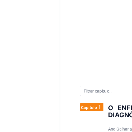
1
O ENF
Capítulo
DIAGNÓ
Ana Galhanas