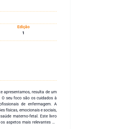
Edição
1
te apresentamos, resulta de um
 O seu foco são os cuidados à
ofissionais de enfermagem. A
s físicas, emocionais e sociais,
saúde materno-fetal. Este livro
 os aspetos mais relevantes da
volvimento, sendo abordado os