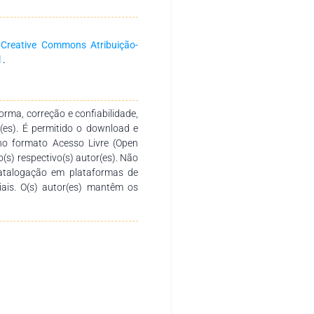
s são organizados de uma forma
entífico atualizado, permitindo
 cuidados necessários para uma
a
Creative Commons Atribuição-
tuído por dez temas principais,
l
.
, o bem-estar materno-fetal, as
 saúde e os comportamentos de
o fator emocional durante este
rma, correção e confiabilidade,
dagem de carater prático, este
r(es). É permitido o download e
acitação dos profissionais de
no formato Acesso Livre (Open
ualidade durante a gravidez.
o(s) respectivo(s) autor(es). Não
tributo para a valorização do
catalogação em plataformas de
is especificamente na área da
ciais. O(s) autor(es) mantêm os