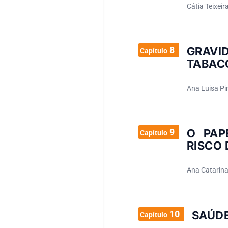
Cátia Teixeir
8
GRAVI
Capítulo
TABAC
Ana Luisa Pi
9
O PAP
Capítulo
RISCO 
Ana Catarina
10
SAÚDE
Capítulo