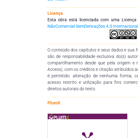
riscos e possíveis complicações. Os capítulo
estratégica para fornecer um conhecimento ci
Licença
compreender a complexidade da gravidez e os
Esta obra está licenciada com uma Licenç
experiência mais positiva. O manual é cons¬ti
NãoComercial-SemDerivações 4.0 Internaciona
destacando a avaliação diagnóstica da gravidez
necessidades na gravidez, a educação para a
risco. A obra destaca também a importância d
O conteúdo dos capítulos e seus dados e sua fo
período. Com linguagem acessível e uma abor
são de responsabilidade exclusiva do(s) auto
manual é um recurso fundamental para a cap
compartilhamento desde que pela origem e 
enfermagem propor¬cionarem cuidados de q
Access), com os créditos e citação atribuídos a
Espera-se que este manual seja mais um con
é permitido: alteração de nenhuma forma, 
ensino e apren¬dizagem na área da saúde, ma
acesso restrito e utilização para fins comer
Enfermagem de Saúde Materna e Obstétrica.
direitos autorais do texto.
PlumX