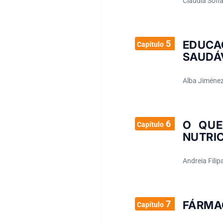
Cláudia Sofia
5
EDUCA
Capítulo
SAUDÁ
Alba Jiménez
6
O QUE
Capítulo
NUTRI
Andreia Fili
7
FÁRMA
Capítulo