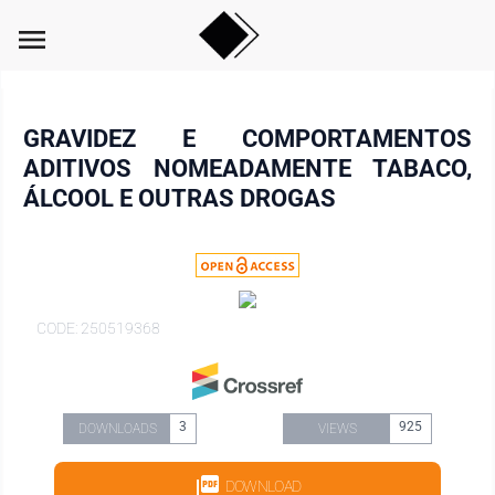
menu
GRAVIDEZ E COMPORTAMENTOS
ADITIVOS NOMEADAMENTE TABACO,
ÁLCOOL E OUTRAS DROGAS
CODE: 250519368
3
925
DOWNLOADS
VIEWS
DOWNLOAD