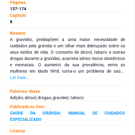
Páginas
157-174
Capítulo
8
Resumo
A gravidez, predispõem a uma maior necessidade de
cuidados pela grávida e um olhar mais debruçado sobre os
seus estilos de vida. O consumo de álcool, tabaco e outras
drogas durante a gravidez, acarreta sérios riscos obstétricos
e neonatais. O aumento da sua prevalência, entre as
mulheres em idade fértil, torna-o um problema de saúde
pública. Os comportamentos aditivos na gravidez, exigem
Ler mais...
uma intervenção precoce, de forma a minimizar os seus
efeitos adversos tanto para a grávida como para o feto, a
Palavras-chave
curto e a longo prazo. A deteção precoce, mostra-se difícil,
Adição; álcool; drogas; gravidez; tabaco
por receio de julgamento e consequências legais por parte da
Publicado no livro
grávida, o que dificulta a vigilância pré-natal, como também
SAÚDE DA GRÁVIDA: MANUAL DE CUIDADOS
uma atuação atempada e adequada em situações de
ESPECIALIZADO
emergência, por parte dos profissionais de saúde. A
repercução dos consumos durante a gravidez, não têm
Licença
apenas consequências na saúde fisica da mulher, como