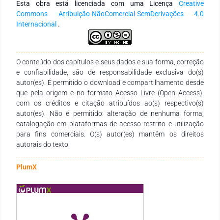
Esta obra está licenciada com uma Licença
Creative
também na sua saúde mental. A sensibilação dos
Commons Atribuição-NãoComercial-SemDerivações 4.0
profissionais de saúde torna se essencial, não apenas para o
Internacional
.
diagnóstico precoce, mas para também permitir uma
abordagem multidisciplinar. Tornando-se assim, imperativo
conhecer e compreender esta temática de forma a melhorar a
intervenção junto da grávida com comportamentos aditivos.
O conteúdo dos capítulos e seus dados e sua forma, correção
e confiabilidade, são de responsabilidade exclusiva do(s)
autor(es). É permitido o download e compartilhamento desde
que pela origem e no formato Acesso Livre (Open Access),
com os créditos e citação atribuídos ao(s) respectivo(s)
autor(es). Não é permitido: alteração de nenhuma forma,
catalogação em plataformas de acesso restrito e utilização
para fins comerciais. O(s) autor(es) mantêm os direitos
autorais do texto.
PlumX