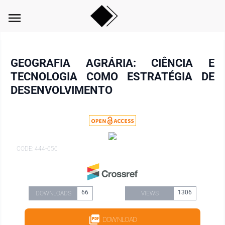
menu
GEOGRAFIA AGRÁRIA: CIÊNCIA E
TECNOLOGIA COMO ESTRATÉGIA DE
DESENVOLVIMENTO
CODE: 444-656
66
1306
DOWNLOADS
VIEWS
DOWNLOAD