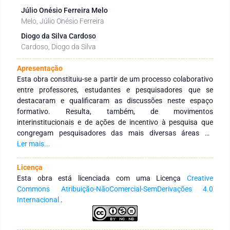
Júlio Onésio Ferreira Melo
Melo, Júlio Onésio Ferreira
Diogo da Silva Cardoso
Cardoso, Diogo da Silva
Apresentação
Esta obra constituiu-se a partir de um processo colaborativo
entre professores, estudantes e pesquisadores que se
destacaram e qualificaram as discussões neste espaço
formativo. Resulta, também, de movimentos
interinstitucionais e de ações de incentivo à pesquisa que
congregam pesquisadores das mais diversas áreas do
conhecimento e de diferentes Instituições de Educação
Ler mais...
Superior públicas e privadas de abrangência nacional e
internacional. Tem como objetivo integrar ações
Licença
interinstitucionais nacionais e internacionais com redes de
Esta obra está licenciada com uma Licença
Creative
pesquisa que tenham a finalidade de fomentar a formação
Commons Atribuição-NãoComercial-SemDerivações 4.0
continuada dos profissionais da educação, por meio da
Internacional
.
produção e socialização de conhecimentos das diversas
áreas do Saberes. Agradecemos aos autores pelo empenho,
disponibilidade e dedicação para o desenvolvimento e