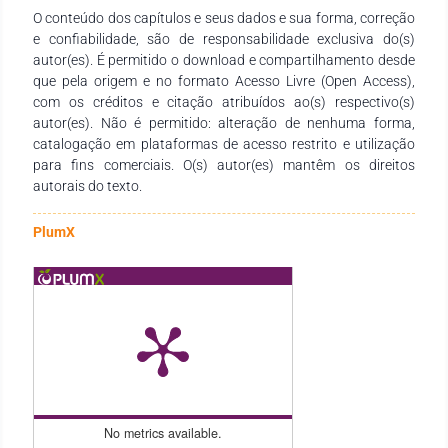
O conteúdo dos capítulos e seus dados e sua forma, correção
conclusão dessa obra. Esperamos também que esta obra
e confiabilidade, são de responsabilidade exclusiva do(s)
sirva de instrumento didático-pedagógico para estudantes,
autor(es). É permitido o download e compartilhamento desde
professores dos diversos níveis de ensino em seus trabalhos e
que pela origem e no formato Acesso Livre (Open Access),
demais interessados pela temática. Os organizadores
com os créditos e citação atribuídos ao(s) respectivo(s)
autor(es). Não é permitido: alteração de nenhuma forma,
catalogação em plataformas de acesso restrito e utilização
para fins comerciais. O(s) autor(es) mantêm os direitos
autorais do texto.
PlumX
No metrics available.