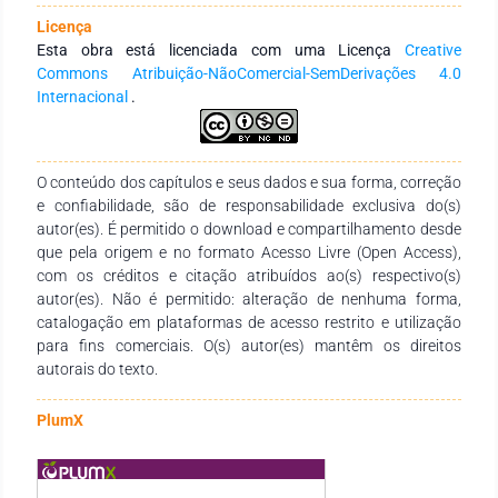
necessária para alcançar a totalidade de tal análise e
Licença
conceber a coexistência do capitalismo com outras formas
Esta obra está licenciada com uma Licença
Creative
não capitalistas de produção como a camponesa.
Commons Atribuição-NãoComercial-SemDerivações 4.0
Concluímos que são os diferentes níveis de transferências de
Internacional
.
mais-valia e de renda da terra que determinam a reprodução
ampliada do agronegócio e simples do campesinato.
O conteúdo dos capítulos e seus dados e sua forma, correção
e confiabilidade, são de responsabilidade exclusiva do(s)
autor(es). É permitido o download e compartilhamento desde
que pela origem e no formato Acesso Livre (Open Access),
com os créditos e citação atribuídos ao(s) respectivo(s)
autor(es). Não é permitido: alteração de nenhuma forma,
catalogação em plataformas de acesso restrito e utilização
para fins comerciais. O(s) autor(es) mantêm os direitos
autorais do texto.
PlumX