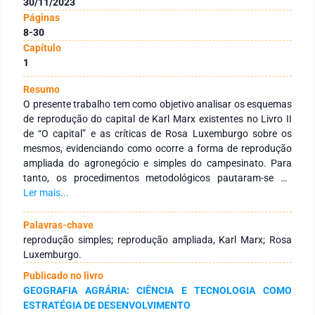
30/11/2023
Páginas
8-30
Capítulo
1
Resumo
O presente trabalho tem como objetivo analisar os esquemas
de reprodução do capital de Karl Marx existentes no Livro II
de “O capital” e as críticas de Rosa Luxemburgo sobre os
mesmos, evidenciando como ocorre a forma de reprodução
ampliada do agronegócio e simples do campesinato. Para
tanto, os procedimentos metodológicos pautaram-se no
estudo sobre os três livros que compõem a obra “O Capital”
Ler mais...
de Karl Marx, além de outros do referido autor, a obra de Rosa
Luxemburgo “A acumulação do capital”, e as obras de
Palavras-chave
autores agraristas brasileiros que são especialistas da
reprodução simples; reprodução ampliada, Karl Marx; Rosa
Geografia Agrária e áreas correlatas. Os resultados indicam
Luxemburgo.
que os esquemas da reprodução do Livro II de Marx só
Publicado no livro
constituem uma parte da análise marxiana do processo da
GEOGRAFIA AGRÁRIA: CIÊNCIA E TECNOLOGIA COMO
reprodução social do capital. Portanto, a teoria marxiana das
ESTRATÉGIA DE DESENVOLVIMENTO
crises e do colapso do capital (presente apenas no Livro III), é