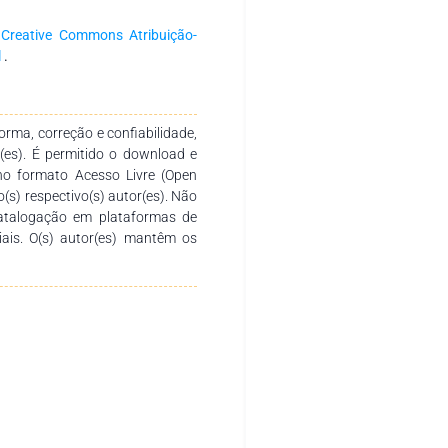
a produção e socialização de
. Agradecemos aos autores pelo
a
Creative Commons Atribuição-
o desenvolvimento e conclusão
l
.
sirva de instrumento didático-
 diversos níveis de ensino em
tica.
rma, correção e confiabilidade,
r(es). É permitido o download e
no formato Acesso Livre (Open
o(s) respectivo(s) autor(es). Não
catalogação em plataformas de
ciais. O(s) autor(es) mantêm os