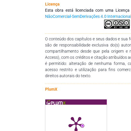
dos profissionais da educação, por meio d
Licença
conhecimentos das diversas áreas do Saberes
Esta obra está licenciada com uma Licenç
empenho, disponibilidade e dedicação para 
NãoComercial-SemDerivações 4.0 Internaciona
dessa obra. Esperamos também que esta obra 
pedagógico para estudantes, professores dos
seus trabalhos e demais interessados pela temá
O conteúdo dos capítulos e seus dados e sua fo
são de responsabilidade exclusiva do(s) auto
compartilhamento desde que pela origem e 
Access), com os créditos e citação atribuídos a
é permitido: alteração de nenhuma forma, 
acesso restrito e utilização para fins comer
direitos autorais do texto.
PlumX