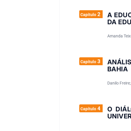
2
A EDU
Capítulo
DA ED
Amanda Teix
3
ANÁLI
Capítulo
BAHIA
Danilo Freire
4
O DIÁ
Capítulo
UNIVER