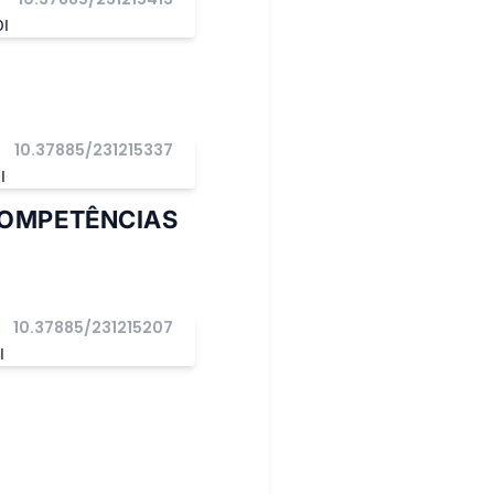
OI
10.37885/231215337
I
MPETÊNCIAS
10.37885/231215207
I