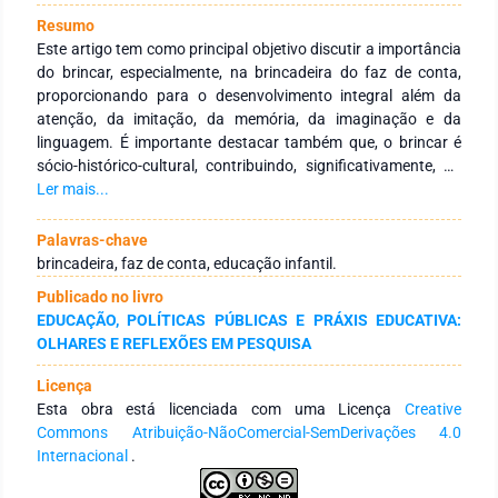
Resumo
Este artigo tem como principal objetivo discutir a importância
do brincar, especialmente, na brincadeira do faz de conta,
proporcionando para o desenvolvimento integral além da
atenção, da imitação, da memória, da imaginação e da
linguagem. É importante destacar também que, o brincar é
sócio-histórico-cultural, contribuindo, significativamente, na
construção da identidade e da autonomia. E, é a partir da
Ler mais...
brincadeira do faz de conta, ou seja, da criação, significação e
ressignificação que constitui-se um nova realidade.
Palavras-chave
brincadeira, faz de conta, educação infantil.
Publicado no livro
EDUCAÇÃO, POLÍTICAS PÚBLICAS E PRÁXIS EDUCATIVA:
OLHARES E REFLEXÕES EM PESQUISA
Licença
Esta obra está licenciada com uma Licença
Creative
Commons Atribuição-NãoComercial-SemDerivações 4.0
Internacional
.