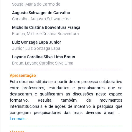
Sousa, Maria do Carmo de
Augusto Schwager de Carvalho
Carvalho, Augusto Schwager de
Michelle Cristina Boaventura França
França, Michelle Cristina Boaventura
Luiz Gonzaga Lapa Junior
Junior, Luiz Gonzaga Lapa
Layane Caroline Silva Lima Braun
Braun, Layane Caroline Silva Lima
Apresentação
Esta obra constituiu-se a partir de um processo colaborativo
entre professores, estudantes e pesquisadores que se
destacaram e qualificaram as discussões neste espaço
formativo. Resulta, também, de movimentos
interinstitucionais e de ações de incentivo à pesquisa que
congregam pesquisadores das mais diversas áreas do
conhecimento e de diferentes Instituições de Educação
Ler mais...
Superior públicas e privadas de abrangência nacional e
internacional. Tem como objetivo integrar ações