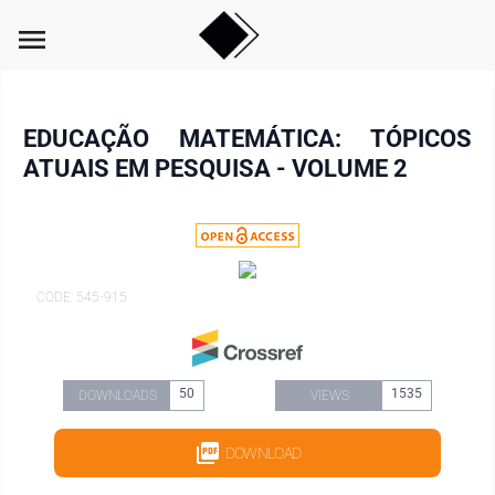
menu
EDUCAÇÃO MATEMÁTICA: TÓPICOS
ATUAIS EM PESQUISA - VOLUME 2
CODE: 545-915
50
1535
DOWNLOADS
VIEWS
DOWNLOAD