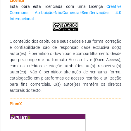
Licença
interinstitucionais nacionais e internacionais com redes de
Esta obra está licenciada com uma Licença
Creative
pesquisa que tenham a finalidade de fomentar a formação
Commons Atribuição-NãoComercial-SemDerivações 4.0
continuada dos profissionais da educação, por meio da
Internacional
.
produção e socialização de conhecimentos das diversas
áreas do Saberes. Agradecemos aos autores pelo empenho,
disponibilidade e dedicação para o desenvolvimento e
O conteúdo dos capítulos e seus dados e sua forma, correção
conclusão dessa obra. Esperamos também que esta obra
e confiabilidade, são de responsabilidade exclusiva do(s)
sirva de instrumento didático-pedagógico para estudantes,
autor(es). É permitido o download e compartilhamento desde
professores dos diversos níveis de ensino em seus trabalhos e
que pela origem e no formato Acesso Livre (Open Access),
demais interessados pela temática.
com os créditos e citação atribuídos ao(s) respectivo(s)
autor(es). Não é permitido: alteração de nenhuma forma,
catalogação em plataformas de acesso restrito e utilização
para fins comerciais. O(s) autor(es) mantêm os direitos
autorais do texto.
PlumX