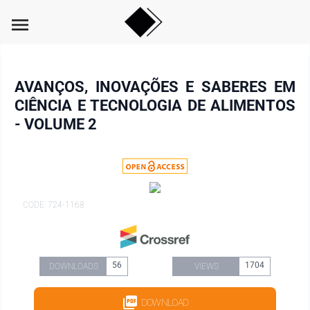
menu
AVANÇOS, INOVAÇÕES E SABERES EM
CIÊNCIA E TECNOLOGIA DE ALIMENTOS
- VOLUME 2
CODE: 724-1168
56
1704
DOWNLOADS
VIEWS
DOWNLOAD