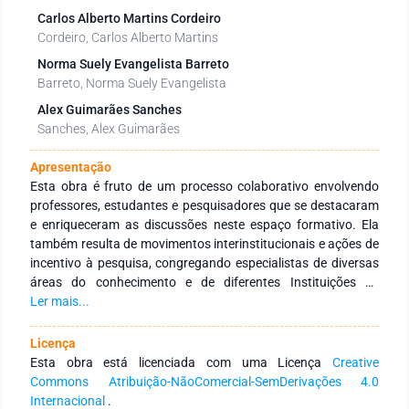
Carlos Alberto Martins Cordeiro
Cordeiro, Carlos Alberto Martins
Norma Suely Evangelista Barreto
Barreto, Norma Suely Evangelista
Alex Guimarães Sanches
Sanches, Alex Guimarães
Apresentação
Esta obra é fruto de um processo colaborativo envolvendo
professores, estudantes e pesquisadores que se destacaram
e enriqueceram as discussões neste espaço formativo. Ela
também resulta de movimentos interinstitucionais e ações de
incentivo à pesquisa, congregando especialistas de diversas
áreas do conhecimento e de diferentes Instituições de
Educação Superior, públicas e privadas, com abrangência
Ler mais...
nacional e internacional. O objetivo principal desta obra é
integrar ações interinstitucionais, tanto nacionais quanto
Licença
internacionais, com redes de pesquisa dedicadas a fomentar
Esta obra está licenciada com uma Licença
Creative
a formação continuada de profissionais da educação. Isso é
Commons Atribuição-NãoComercial-SemDerivações 4.0
realizado por meio da produção e disseminação de
Internacional
.