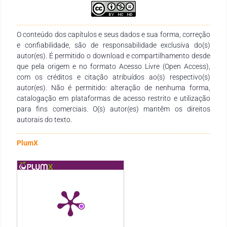
conhecimentos em várias áreas do saber. Expressamos
nossa gratidão aos autores pelo empenho, disponibilidade e
dedicação no desenvolvimento e conclusão desta obra.
O conteúdo dos capítulos e seus dados e sua forma, correção
Esperamos que ela se torne um instrumento didático-
e confiabilidade, são de responsabilidade exclusiva do(s)
pedagógico valioso para estudantes, professores de todos os
autor(es). É permitido o download e compartilhamento desde
níveis de ensino, e demais interessados na temática.
que pela origem e no formato Acesso Livre (Open Access),
com os créditos e citação atribuídos ao(s) respectivo(s)
autor(es). Não é permitido: alteração de nenhuma forma,
catalogação em plataformas de acesso restrito e utilização
para fins comerciais. O(s) autor(es) mantêm os direitos
autorais do texto.
PlumX