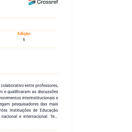
Edição
1
 colaborativo entre professores,
m e qualificaram as discussões
ovimentos interinstitucionais e
regam pesquisadores das mais
ntes Instituições de Educação
 nacional e internacional. Tem
s nacionais e internacionais com
 fomentar a formação continuada