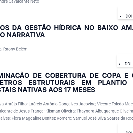
ndre Cavalcante Neto
DOI
IOS DA GESTÃO HÍDRICA NO BAIXO A
ÃO NARRATIVA
ho; Raony Belém
DOI
MINAÇÃO DE COBERTURA DE COPA E 
ETROS ESTRUTURAIS EM PLANTIO 
TAIS NATIVAS AOS 17 MESES
lva Araújo Filho; Laércio Antônio Gonçalves Jacovine; Vicente Toledo Ma
lcante de Jesus França; Klisman Oliveira; Thaynara Albuquerque Oliveira
çalves; Flora Magdaline Benitez Romero; Samuel José Silva Soares da Ro
DOI