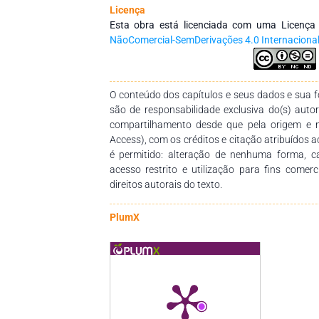
dos profissionais da educação, por meio d
Licença
conhecimentos das diversas áreas do Saberes
Esta obra está licenciada com uma Licenç
empenho, disponibilidade e dedicação para 
NãoComercial-SemDerivações 4.0 Internaciona
dessa obra. Esperamos também que esta obra 
pedagógico para estudantes, professores dos
seus trabalhos e demais interessados pela temá
O conteúdo dos capítulos e seus dados e sua fo
são de responsabilidade exclusiva do(s) auto
compartilhamento desde que pela origem e 
Access), com os créditos e citação atribuídos a
é permitido: alteração de nenhuma forma, 
acesso restrito e utilização para fins comer
direitos autorais do texto.
PlumX