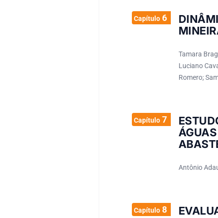
6
DINÂM
Capítulo
MINEIR
Tamara Braga
Luciano Cava
Romero; Samu
7
ESTUD
Capítulo
ÁGUAS
ABAST
Antônio Adaut
8
EVALU
Capítulo