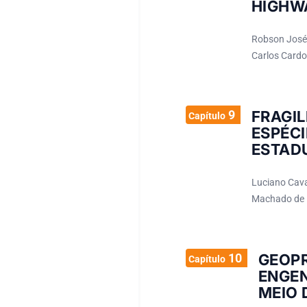
HIGHW
Robson José 
Carlos Cardos
9
FRAGI
Capítulo
ESPÉC
ESTADU
Luciano Cava
Machado de M
10
GEOP
Capítulo
ENGEN
MEIO 