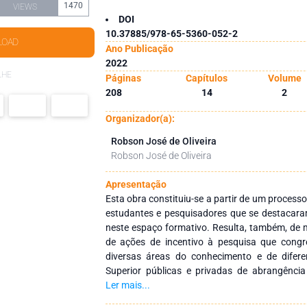
1470
VIEWS
DOI
10.37885/978-65-5360-052-2
LOAD
Ano Publicação
2022
LHE
Páginas
Capítulos
Volume
208
14
2
Organizador(a):
Robson José de Oliveira
Robson José de Oliveira
Apresentação
Esta obra constituiu-se a partir de um processo
estudantes e pesquisadores que se destacara
neste espaço formativo. Resulta, também, de m
de ações de incentivo à pesquisa que cong
diversas áreas do conhecimento e de difere
Superior públicas e privadas de abrangência
como objetivo integrar ações interinstitucionai
Ler mais...
redes de pesquisa que tenham a finalidade de