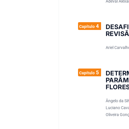
Adeval Alexa
4
DESAF
Capítulo
REVIS
Ariel Carval
5
DETER
Capítulo
PARÂM
FLORES
Ângelo da Si
Luciano Cava
Oliveira Gon