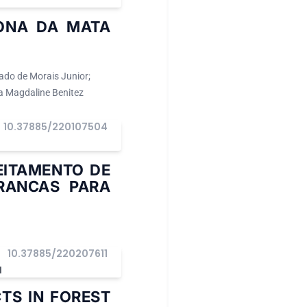
ONA DA MATA
ado de Morais Junior;
a Magdaline Benitez
10.37885/220107504
EITAMENTO DE
BRANCAS PARA
10.37885/220207611
I
TS IN FOREST