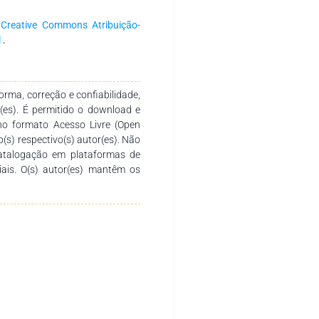
a produção e socialização de
. Agradecemos aos autores pelo
a
Creative Commons Atribuição-
o desenvolvimento e conclusão
l
.
sirva de instrumento didático-
 diversos níveis de ensino em
tica.
rma, correção e confiabilidade,
r(es). É permitido o download e
no formato Acesso Livre (Open
o(s) respectivo(s) autor(es). Não
catalogação em plataformas de
ciais. O(s) autor(es) mantêm os