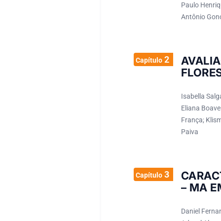
Paulo Henriq
Antônio Gonç
2
AVALI
Capítulo
FLORES
Isabella Sal
Eliana Boave
França; Klis
Paiva
3
CARAC
Capítulo
– MA 
Daniel Fernan