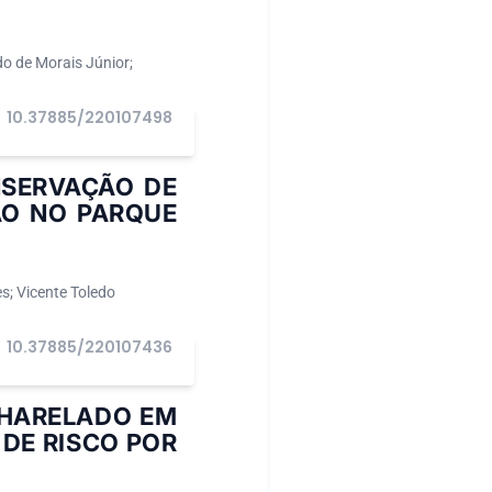
o de Morais Júnior;
10.37885/220107498
NSERVAÇÃO DE
ÃO NO PARQUE
s; Vicente Toledo
10.37885/220107436
HARELADO EM
 DE RISCO POR