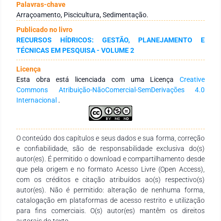
a novembro de 2017 foram realizadas coletas mensais com
Palavras-chave
instalação de 5 câmaras de sedimentação colocadas ao
Arraçoamento, Piscicultura, Sedimentação.
longo dos 60 metros da passarela, e instaladas a
Publicado no livro
aproximadamente 1 metro do fundo. As análises das 5
RECURSOS HÍDRICOS: GESTÃO, PLANEJAMENTO E
câmaras utilizadas demonstraram que existe um padrão de
TÉCNICAS EM PESQUISA - VOLUME 2
sedimentação da matéria orgânica para os turnos
estudados. Analisando as taxas diárias de sedimentação das
Licença
câmaras obteve-se máximo de 3,8518 mg.cm-2/dia, e mínimo
Esta obra está licenciada com uma Licença
Creative
de 0,5842 mg.cm-2/dia, respectivamente para os meses de
Commons Atribuição-NãoComercial-SemDerivações 4.0
maio/2017 e novembro/2017. O maior valor da taxa de
Internacional
.
material em suspensão no mês de maio foi de 115,554
(mg.cm-²/mês), observando uma relação diretamente
proporcional em termos numéricos, ou seja, quanto maior a
quantidade de tanques instalados, maior a taxa diária de
O conteúdo dos capítulos e seus dados e sua forma, correção
material em suspensão que será depositado no fundo do leito
e confiabilidade, são de responsabilidade exclusiva do(s)
do reservatório. Comparativamente, os valores obtidos no
autor(es). É permitido o download e compartilhamento desde
presente estudo indicam que a hidrodinâmica do sistema
que pela origem e no formato Acesso Livre (Open Access),
respondeu de forma eficiente ao aporte de material
com os créditos e citação atribuídos ao(s) respectivo(s)
particulado oriundo do escoamento superficial da bacia
autor(es). Não é permitido: alteração de nenhuma forma,
hidrográfica e da carga orgânica do empreendimento, sendo
catalogação em plataformas de acesso restrito e utilização
que não foram detectados valores que alterassem a
para fins comerciais. O(s) autor(es) mantêm os direitos
qualidade da água.Deve conter no mínimo 100 palavras e no
autorais do texto.