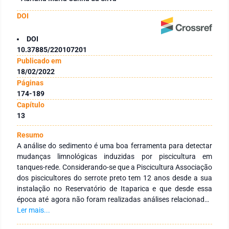
DOI
DOI
10.37885/220107201
Publicado em
18/02/2022
Páginas
174-189
Capítulo
13
Resumo
A análise do sedimento é uma boa ferramenta para detectar
mudanças limnológicas induzidas por piscicultura em
tanques-rede. Considerando-se que a Piscicultura Associação
dos piscicultores do serrote preto tem 12 anos desde a sua
instalação no Reservatório de Itaparica e que desde essa
época até agora não foram realizadas análises relacionadas
com o uso e ocupação do solo, torna-se necessário avaliar o
Ler mais...
comprometimento da qualidade de água. No período de maio