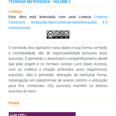
TÉCNICAS EM PESQUISA - VOLUME 2
sendo fevereiro foi o mês mais chuvoso com 428 mm,
contrariando a média histórica que apresenta o mês de
Licença
março como o mais chuvoso (247,7 mm) na região. O mês de
Esta obra está licenciada com uma Licença
Creative
agosto apresentou ausência de chuva e corrobora com os
Commons Atribuição-NãoComercial-SemDerivações 4.0
dados históricos na região que apresenta para esse mês
Internacional
.
apenas 8,5 mm. Ao comparar os volumes de chuva nos seis
meses mais chuvosos, percebeu-se que esses meses
contribuíram com 71,8% da chuva anual, ficando abaixo da
média regional, já que, historicamente, os meses chuvosos
O conteúdo dos capítulos e seus dados e sua forma, correção
participam com mais de 85% do volume anual na região. O
e confiabilidade, são de responsabilidade exclusiva do(s)
coeficiente de correlação de Person (r=0,70) mostrou-se
autor(es). É permitido o download e compartilhamento desde
significativo, indicando que os volumes medidos em
que pela origem e no formato Acesso Livre (Open Access),
Presidente Dutra estão seguindo a mesma tendência dos
com os créditos e citação atribuídos ao(s) respectivo(s)
dados regionais.
autor(es). Não é permitido: alteração de nenhuma forma,
catalogação em plataformas de acesso restrito e utilização
para fins comerciais. O(s) autor(es) mantêm os direitos
autorais do texto.
PlumX