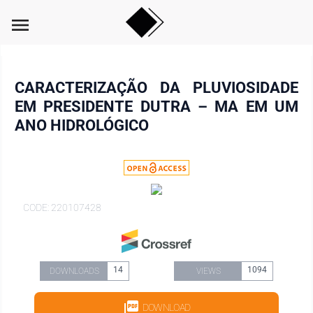
menu
CARACTERIZAÇÃO DA PLUVIOSIDADE
EM PRESIDENTE DUTRA – MA EM UM
ANO HIDROLÓGICO
CODE: 220107428
14
1094
DOWNLOADS
VIEWS
DOWNLOAD