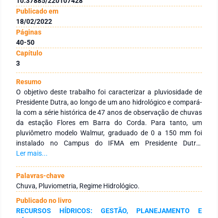
10.37885/220107428
Publicado em
18/02/2022
Páginas
40-50
Capítulo
3
Resumo
O objetivo deste trabalho foi caracterizar a pluviosidade de
Presidente Dutra, ao longo de um ano hidrológico e compará-
la com a série histórica de 47 anos de observação de chuvas
da estação Flores em Barra do Corda. Para tanto, um
pluviômetro modelo Walmur, graduado de 0 a 150 mm foi
instalado no Campus do IFMA em Presidente Dutra.
Diariamente, ao longo de 12 meses, os volumes foram
Ler mais...
observados, anotados em caderno de campo e alimentados
em planilha do Excel. Para comparar os volumes de chuva em
Palavras-chave
Presidente Dutra com a média histórica regional foi aplicado a
Chuva, Pluviometria, Regime Hidrológico.
análise estatística de Correlação de Person no Excel. O
Publicado no livro
volume de chuva em Presidente Dutra foi 1.732,5 mm, muito
RECURSOS HÍDRICOS: GESTÃO, PLANEJAMENTO E
acima da média histórica da região que é de 1.215,3 mm,