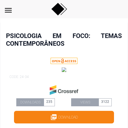
menu
PSICOLOGIA EM FOCO: TEMAS
CONTEMPORÂNEOS
CODE: 24-34
235
3122
DOWNLOADS
VIEWS
DOWNLOAD