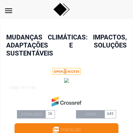
menu
MUDANÇAS CLIMÁTICAS: IMPACTOS,
ADAPTAÇÕES E SOLUÇÕES
SUSTENTÁVEIS
CODE: 771-1181
26
645
DOWNLOADS
VIEWS
DOWNLOAD