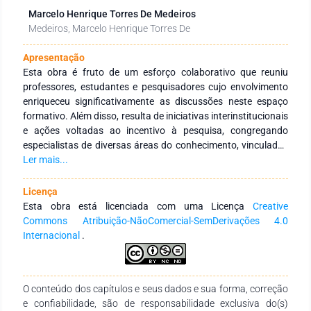
Marcelo Henrique Torres De Medeiros
Medeiros, Marcelo Henrique Torres De
Apresentação
Esta obra é fruto de um esforço colaborativo que reuniu
professores, estudantes e pesquisadores cujo envolvimento
enriqueceu significativamente as discussões neste espaço
formativo. Além disso, resulta de iniciativas interinstitucionais
e ações voltadas ao incentivo à pesquisa, congregando
especialistas de diversas áreas do conhecimento, vinculados
a Instituições de Educação Superior, públicas e privadas, em
Ler mais...
âmbito nacional e internacional. Seu principal objetivo é
fortalecer a integração entre instituições, tanto no Brasil
Licença
quanto no exterior, por meio de redes de pesquisa
Esta obra está licenciada com uma Licença
Creative
comprometidas com a formação continuada de profissionais
Commons Atribuição-NãoComercial-SemDerivações 4.0
da educação. Para isso, busca-se a produção e a ampla
Internacional
.
disseminação do conhecimento em distintas áreas do saber.
Expressamos nossa profunda gratidão aos autores pelo
empenho, comprometimento e dedicação na concepção e
O conteúdo dos capítulos e seus dados e sua forma, correção
finalização desta obra. Esperamos que ela se consolide como
e confiabilidade, são de responsabilidade exclusiva do(s)
um recurso didático-pedagógico valioso, atendendo às