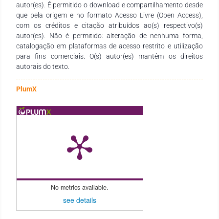
autor(es). É permitido o download e compartilhamento desde
necessidades de estudantes, docentes de todos os níveis de
que pela origem e no formato Acesso Livre (Open Access),
ensino e demais interessados na temática.
com os créditos e citação atribuídos ao(s) respectivo(s)
autor(es). Não é permitido: alteração de nenhuma forma,
catalogação em plataformas de acesso restrito e utilização
para fins comerciais. O(s) autor(es) mantêm os direitos
autorais do texto.
PlumX
No metrics available.
see details