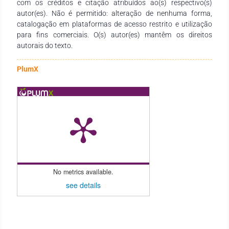
destacar que os dados de reanálise podem indicar valores
com os créditos e citação atribuídos ao(s) respectivo(s)
que subestimam a realidade, salientando a importância de
autor(es). Não é permitido: alteração de nenhuma forma,
medições por meio de instrumentos in loco, como a A104.
catalogação em plataformas de acesso restrito e utilização
para fins comerciais. O(s) autor(es) mantêm os direitos
autorais do texto.
PlumX
No metrics available.
see details