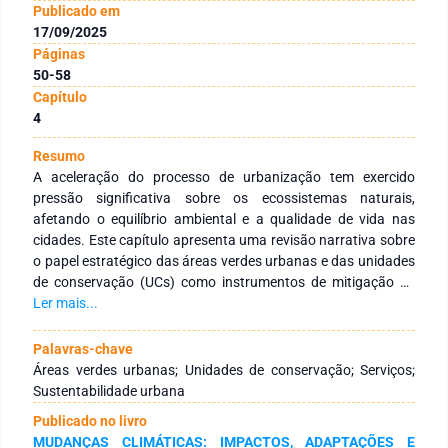
Publicado em
17/09/2025
Páginas
50-58
Capítulo
4
Resumo
A aceleração do processo de urbanização tem exercido
pressão significativa sobre os ecossistemas naturais,
afetando o equilíbrio ambiental e a qualidade de vida nas
cidades. Este capítulo apresenta uma revisão narrativa sobre
o papel estratégico das áreas verdes urbanas e das unidades
de conservação (UCs) como instrumentos de mitigação de
impactos socioambientais e promoção de cidades resilientes
Ler mais...
e sustentáveis. Discutem-se seus conceitos, funções
ecológicas, sociais, econômicas e para a saúde pública, bem
Palavras-chave
como os desafios relacionados ao planejamento, gestão e
Áreas verdes urbanas; Unidades de conservação; Serviços;
integração política. Conclui-se que a articulação entre esses
Sustentabilidade urbana
espaços, por meio de políticas públicas consistentes e
Publicado no livro
participativas, é essencial para conciliar desenvolvimento
MUDANÇAS CLIMÁTICAS: IMPACTOS, ADAPTAÇÕES E