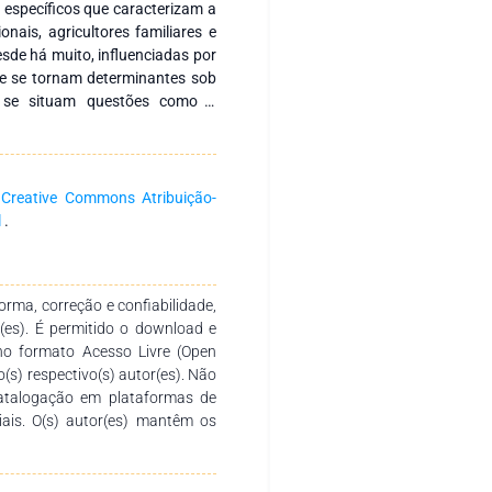
específicos que caracterizam a
nais, agricultores familiares e
esde há muito, influenciadas por
 que se tornam determinantes sob
m se situam questões como a
tnico-raciais e tantos outros. A
da a proposições inicialmente
uação (Doutorado Profissional
ento Territorial da Universidade
a
Creative Commons Atribuição-
Campus Espaço Plural, Juazeiro-
l
.
do por doutorando do referido
nha de Pesquisa I: Identidade,
Ciências Sociais (Sociologia,
rma, correção e confiabilidade,
ofissional Interdisciplinar em
r(es). É permitido o download e
dois doutores: seus respectivos
no formato Acesso Livre (Open
ublicação também se insere como
o(s) respectivo(s) autor(es). Não
do a esse cenário investigativo,
catalogação em plataformas de
ssão e ampliam o conhecimento
ciais. O(s) autor(es) mantêm os
nos segmentos sociais rurais
ho é composto por capítulos que
dológicas, bem como múltiplos