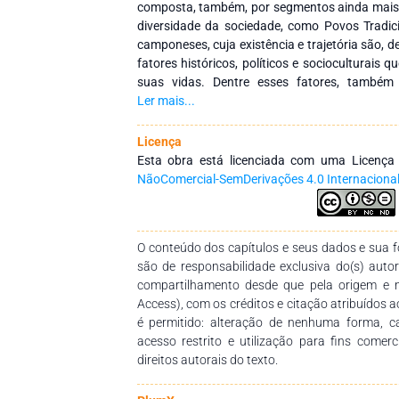
composta, também, por segmentos ainda mais 
diversidade da sociedade, como Povos Tradicio
camponeses, cuja existência e trajetória são, d
fatores históricos, políticos e socioculturais
suas vidas. Dentre esses fatores, també
migração, aspectos socioeconômicos, relações é
Ler mais...
presente coletânea tem sua gênese associa
suscitadas no âmbito do Curso de Pós-Grad
Licença
Interdisciplinar) em Agroecologia e Desenvolvim
Esta obra está licenciada com uma Licenç
Federal do Vale do São Francisco (Univasf – 
NãoComercial-SemDerivações 4.0 Internaciona
BA). Nesse sentido, este volume é organiza
Curso de Pós-Graduação, então vinculado à Li
Cultura e Territorialidades – Graduado em 
O conteúdo dos capítulos e seus dados e sua fo
Antropologia e Ciência Política) e Mestre Pr
são de responsabilidade exclusiva do(s) auto
Extensão Rural pela Univasf –, juntamente com 
compartilhamento desde que pela origem e 
orientador e coorientadora. Sendo assim, a p
Access), com os créditos e citação atribuídos a
um Produto Técnico Tecnológico - PTT relaciona
é permitido: alteração de nenhuma forma, 
reunindo produções que aprofundam a discu
acesso restrito e utilização para fins comer
científico nos temas abordados, com foco 
direitos autorais do texto.
tradicionais, entre outros. O presente trabal
apresentam diversas abordagens teórico-meto