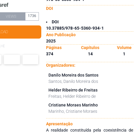
DOI
1736
VIEWS
DOI
10.37885/978-65-5360-934-1
LOAD
Ano Publicação
2025
LHE
Páginas
Capítulos
Volume
374
14
1
Organizadores:
Danilo Moreira dos Santos
Santos, Danilo Moreira dos
Helder Ribeirro de Freitas
Freitas, Helder Ribeirro de
Cristiane Moraes Marinho
Marinho, Cristiane Moraes
Apresentação
A realidade constituída pela coexistência d