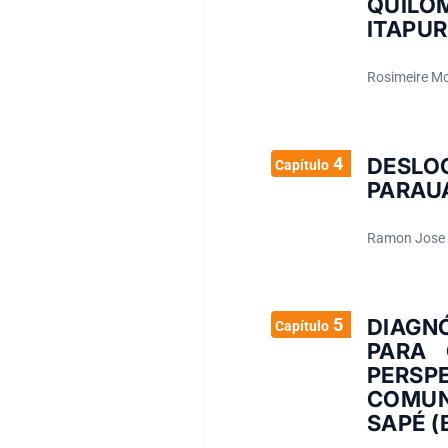
QUILO
ITAPU
Rosimeire Mor
4
DESLO
Capítulo
PARAU
Ramon Jose 
5
DIAGN
Capítulo
PARA 
PERSP
COMUN
SAPÉ (