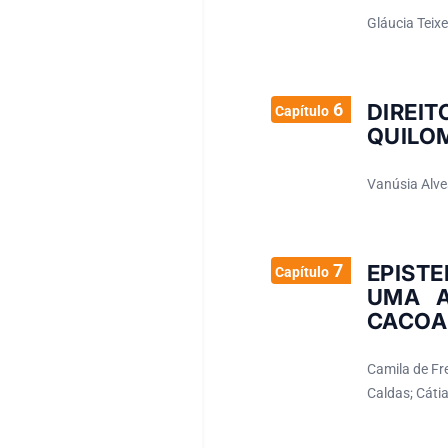
Gláucia Teix
6
DIREI
Capítulo
QUILO
Vanúsia Alve
7
EPIST
Capítulo
UMA A
CACOA
Camila de Fr
Caldas; Cáti