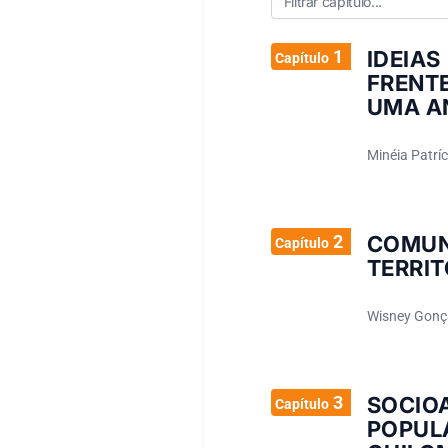
1
IDEIA
Capítulo
FRENT
UMA AN
Minéia Patríc
2
COMU
Capítulo
TERRIT
Wisney Gonça
3
SOCIO
Capítulo
POPUL