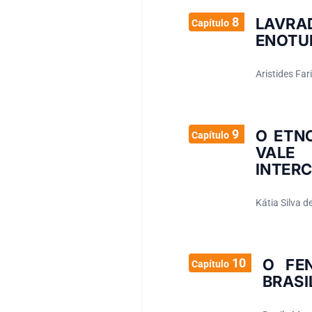
8
LAVRA
Capítulo
ENOTUR
Aristides Far
9
O ETN
Capítulo
VALE
INTER
Kátia Silva 
10
O FE
Capítulo
BRASI