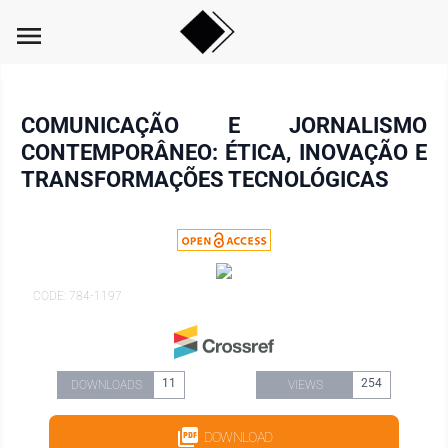
menu
COMUNICAÇÃO E JORNALISMO
CONTEMPORÂNEO: ÉTICA, INOVAÇÃO E
TRANSFORMAÇÕES TECNOLÓGICAS
CODE: 784-1197
11
254
DOWNLOADS
VIEWS
DOWNLOAD