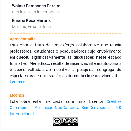
Walmir Fernandes Pereira
Pereira, Walmir Fernandes
Ernane Rosa Martins
Martins, Ernane Rosa
Apresentação
Esta obra é fruto de um esforço colaborativo que reuniu
professores, estudantes e pesquisadores cujo envolvimento
enriqueceu significativamente as discussões neste espaço
formativo. Além disso, resulta de iniciativas interinstitucionais
e ações voltadas ao incentivo à pesquisa, congregando
especialistas de diversas áreas do conhecimento, vinculados
a Instituições de Educação Superior, públicas e privadas, em
Ler mais...
âmbito nacional e internacional. Seu principal objetivo é
fortalecer a integração entre instituições, tanto no Brasil
Licença
quanto no exterior, por meio de redes de pesquisa
Esta obra está licenciada com uma Licença
Creative
comprometidas com a formação continuada de profissionais
Commons Atribuição-NãoComercial-SemDerivações 4.0
da educação. Para isso, busca-se a produção e a ampla
Internacional
.
disseminação do conhecimento em distintas áreas do saber.
Expressamos nossa profunda gratidão aos autores pelo
empenho, comprometimento e dedicação na concepção e