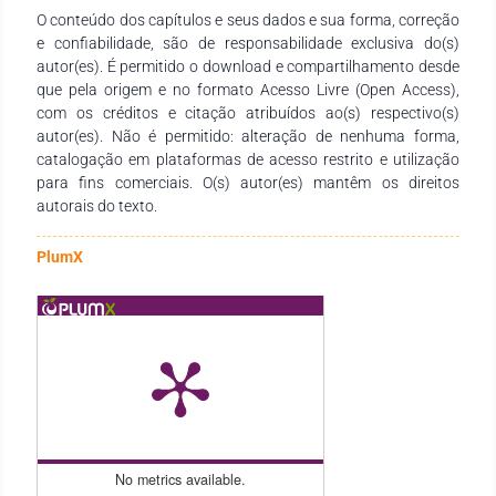
O conteúdo dos capítulos e seus dados e sua forma, correção
finalização desta obra. Esperamos que ela se consolide como
e confiabilidade, são de responsabilidade exclusiva do(s)
um recurso didático-pedagógico valioso, atendendo às
autor(es). É permitido o download e compartilhamento desde
necessidades de estudantes, docentes de todos os níveis de
que pela origem e no formato Acesso Livre (Open Access),
ensino e demais interessados na temática.
com os créditos e citação atribuídos ao(s) respectivo(s)
autor(es). Não é permitido: alteração de nenhuma forma,
catalogação em plataformas de acesso restrito e utilização
para fins comerciais. O(s) autor(es) mantêm os direitos
autorais do texto.
PlumX
No metrics available.