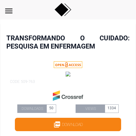
menu
TRANSFORMANDO O CUIDADO:
PESQUISA EM ENFERMAGEM
CODE: 509-763
50
1334
DOWNLOADS
VIEWS
DOWNLOAD