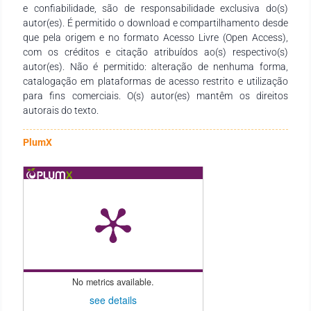
e confiabilidade, são de responsabilidade exclusiva do(s)
sirva de instrumento didático-pedagógico para estudantes,
autor(es). É permitido o download e compartilhamento desde
professores dos diversos níveis de ensino em seus trabalhos e
que pela origem e no formato Acesso Livre (Open Access),
demais interessados pela temática.
com os créditos e citação atribuídos ao(s) respectivo(s)
autor(es). Não é permitido: alteração de nenhuma forma,
catalogação em plataformas de acesso restrito e utilização
para fins comerciais. O(s) autor(es) mantêm os direitos
autorais do texto.
PlumX
No metrics available.
see details