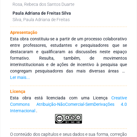
Rosa, Rebeca dos Santos Duarte
Paula Adriana de Freitas Silva
Silva, Paula Adriana de Freitas
Apresentação
Esta obra constituiu-se a partir de um processo colaborativo
entre professores, estudantes e pesquisadores que se
destacaram e qualificaram as discussões neste espaço
formativo. Resulta, também, de movimentos
interinstitucionais e de ações de incentivo à pesquisa que
congregam pesquisadores das mais diversas áreas do
conhecimento e de diferentes Instituições de Educação
Ler mais...
Superior públicas e privadas de abrangência nacional e
internacional. Tem como objetivo integrar ações
Licença
interinstitucionais nacionais e internacionais com redes de
Esta obra está licenciada com uma Licença
Creative
pesquisa que tenham a finalidade de fomentar a formação
Commons Atribuição-NãoComercial-SemDerivações 4.0
continuada dos profissionais da educação, por meio da
Internacional
.
produção e socialização de conhecimentos das diversas
áreas do Saberes. Agradecemos aos autores pelo empenho,
disponibilidade e dedicação para o desenvolvimento e
O conteúdo dos capítulos e seus dados e sua forma, correção
conclusão dessa obra. Esperamos também que esta obra