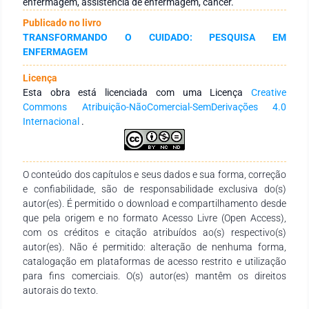
enfermagem, assistência de enfermagem, câncer.
controle da dor, ansiedade e acolhimento as famílias.
Publicado no livro
Conclusão: No que diz respeito ao papel da enfermagem,
TRANSFORMANDO O CUIDADO: PESQUISA EM
destaca-se a necessidade de desenvolver uma abordagem
ENFERMAGEM
holística e humanizada, promovendo um cuidado integral que
englobe aspectos físicos, psicológicos, sociais e espirituais.
Licença
Esta obra está licenciada com uma Licença
Creative
Commons Atribuição-NãoComercial-SemDerivações 4.0
Internacional
.
O conteúdo dos capítulos e seus dados e sua forma, correção
e confiabilidade, são de responsabilidade exclusiva do(s)
autor(es). É permitido o download e compartilhamento desde
que pela origem e no formato Acesso Livre (Open Access),
com os créditos e citação atribuídos ao(s) respectivo(s)
autor(es). Não é permitido: alteração de nenhuma forma,
catalogação em plataformas de acesso restrito e utilização
para fins comerciais. O(s) autor(es) mantêm os direitos
autorais do texto.