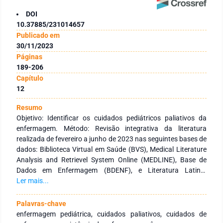
DOI
10.37885/231014657
Publicado em
30/11/2023
Páginas
189-206
Capítulo
12
Resumo
Objetivo: Identificar os cuidados pediátricos paliativos da
enfermagem. Método: Revisão integrativa da literatura
realizada de fevereiro a junho de 2023 nas seguintes bases de
dados: Biblioteca Virtual em Saúde (BVS), Medical Literature
Analysis and Retrievel System Online (MEDLINE), Base de
Dados em Enfermagem (BDENF), e Literatura Latino-
Americana e do Caribe em Ciências da Saúde (LILACS).
Ler mais...
Foram localizados 133 estudos na busca inicial, entretanto
utilizou-se apenas 8 artigos para construção dessa pesquisa.
Palavras-chave
Resultados: A análise dos estudos permitiu caracterizar os
enfermagem pediátrica, cuidados paliativos, cuidados de
temas abordados pelos autores em 03 categorias, sendo elas,