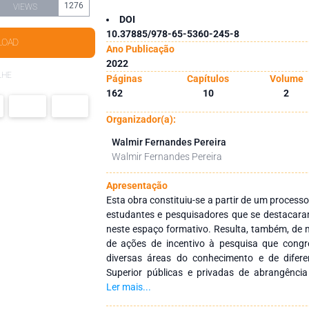
1276
VIEWS
DOI
10.37885/978-65-5360-245-8
LOAD
Ano Publicação
2022
LHE
Páginas
Capítulos
Volume
162
10
2
Organizador(a):
Walmir Fernandes Pereira
Walmir Fernandes Pereira
Apresentação
Esta obra constituiu-se a partir de um processo
estudantes e pesquisadores que se destacara
neste espaço formativo. Resulta, também, de m
de ações de incentivo à pesquisa que cong
diversas áreas do conhecimento e de difere
Superior públicas e privadas de abrangência
como objetivo integrar ações interinstitucionai
Ler mais...
redes de pesquisa que tenham a finalidade de