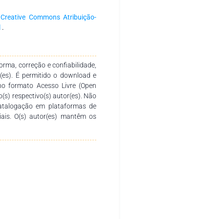
a produção e socialização de
. Agradecemos aos autores pelo
a
Creative Commons Atribuição-
o desenvolvimento e conclusão
l
.
sirva de instrumento didático-
 diversos níveis de ensino em
tica.
rma, correção e confiabilidade,
r(es). É permitido o download e
no formato Acesso Livre (Open
o(s) respectivo(s) autor(es). Não
catalogação em plataformas de
ciais. O(s) autor(es) mantêm os