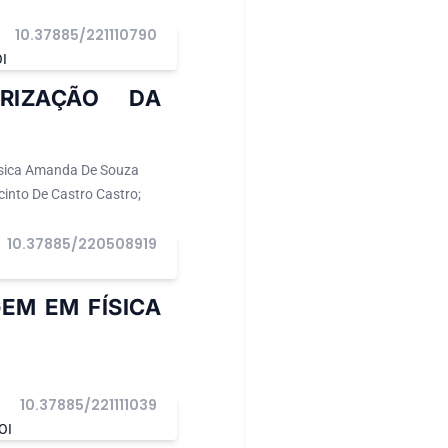
10.37885/221110790
I
RIZAÇÃO DA
essica Amanda De Souza
acinto De Castro Castro;
10.37885/220508919
EM EM FÍSICA
10.37885/221111039
OI