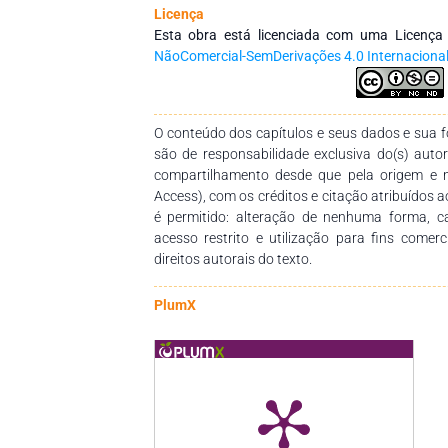
dos profissionais da educação, por meio d
Licença
conhecimentos das diversas áreas do Saberes
Esta obra está licenciada com uma Licenç
empenho, disponibilidade e dedicação para 
NãoComercial-SemDerivações 4.0 Internaciona
dessa obra. Esperamos também que esta obra 
pedagógico para estudantes, professores dos
seus trabalhos e demais interessados pela temá
O conteúdo dos capítulos e seus dados e sua fo
são de responsabilidade exclusiva do(s) auto
compartilhamento desde que pela origem e 
Access), com os créditos e citação atribuídos a
é permitido: alteração de nenhuma forma, 
acesso restrito e utilização para fins comer
direitos autorais do texto.
PlumX