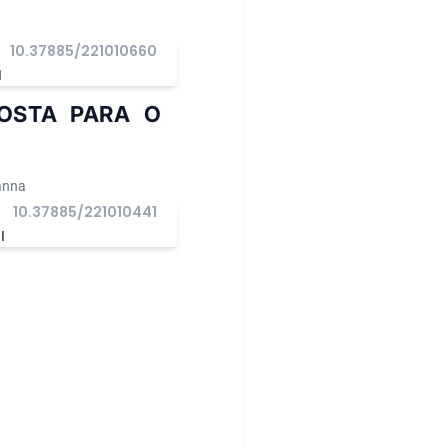
10.37885/221010660
I
POSTA PARA O
anna
10.37885/221010441
I