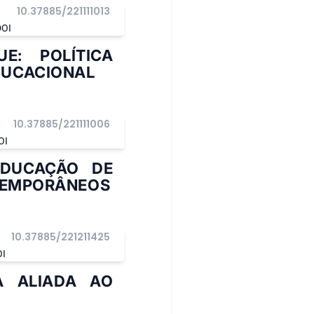
10.37885/221111013
DOI
E: POLÍTICA
DUCACIONAL
10.37885/221111006
OI
EDUCAÇÃO DE
NTEMPORÂNEOS
10.37885/221211425
OI
A ALIADA AO