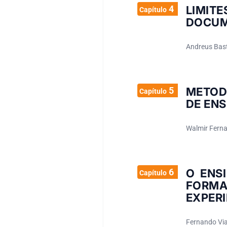
4
LIMIT
Capítulo
DOCUME
Andreus Bas
5
METOD
Capítulo
DE ENS
Walmir Ferna
6
O ENS
Capítulo
FORMA
EXPERI
Fernando Vi