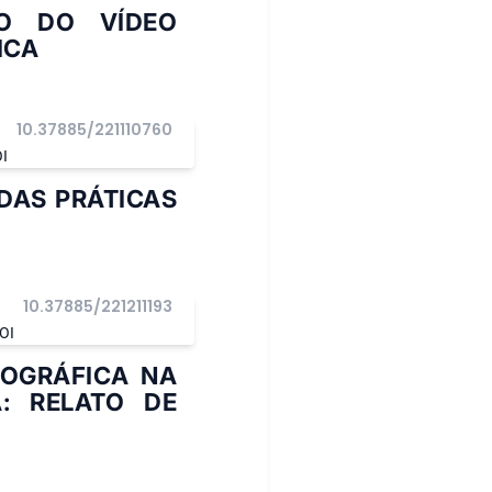
SO DO VÍDEO
ICA
10.37885/221110760
I
DAS PRÁTICAS
10.37885/221211193
OI
EOGRÁFICA NA
: RELATO DE