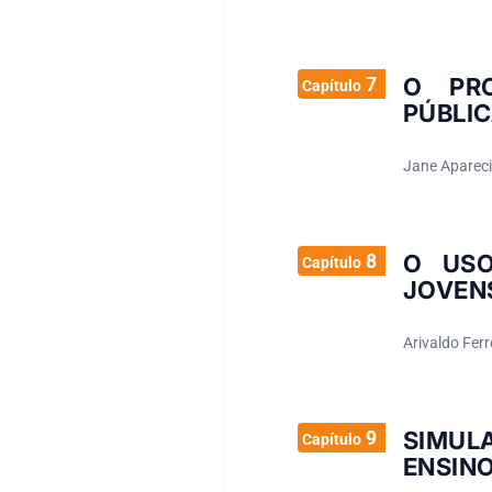
7
O PRO
Capítulo
PÚBLI
Jane Apareci
8
O USO
Capítulo
JOVEN
Arivaldo Ferr
9
SIMUL
Capítulo
ENSINO