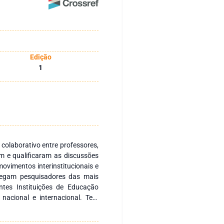
Edição
1
 colaborativo entre professores,
m e qualificaram as discussões
ovimentos interinstitucionais e
regam pesquisadores das mais
ntes Instituições de Educação
 nacional e internacional. Tem
s nacionais e internacionais com
 fomentar a formação continuada