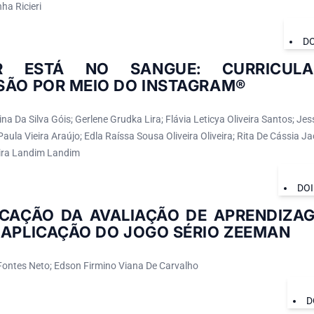
ha Ricieri
DO
AR ESTÁ NO SANGUE: CURRICULA
SÃO POR MEIO DO INSTAGRAM®
a Da Silva Góis; Gerlene Grudka Lira; Flávia Leticya Oliveira Santos; J
Paula Vieira Araújo; Edla Raíssa Sousa Oliveira Oliveira; Rita De Cássia J
ira Landim Landim
DOI
ICAÇÃO DA AVALIAÇÃO DE APRENDIZAG
 APLICAÇÃO DO JOGO SÉRIO ZEEMAN
Fontes Neto; Edson Firmino Viana De Carvalho
D