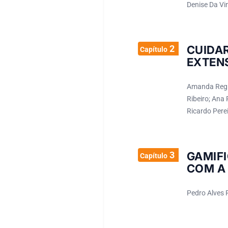
Denise Da Vin
2
CUID
Capítulo
EXTEN
Amanda Regin
Ribeiro; Ana 
Ricardo Pere
3
GAMIF
Capítulo
COM A
Pedro Alves 