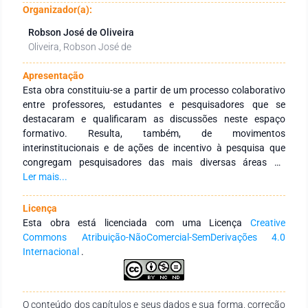
Organizador(a):
Robson José de Oliveira
Oliveira, Robson José de
Apresentação
Esta obra constituiu-se a partir de um processo colaborativo
entre professores, estudantes e pesquisadores que se
destacaram e qualificaram as discussões neste espaço
formativo. Resulta, também, de movimentos
interinstitucionais e de ações de incentivo à pesquisa que
congregam pesquisadores das mais diversas áreas do
conhecimento e de diferentes Instituições de Educação
Ler mais...
Superior públicas e privadas de abrangência nacional e
internacional. Tem como objetivo integrar ações
Licença
interinstitucionais nacionais e internacionais com redes de
Esta obra está licenciada com uma Licença
Creative
pesquisa que tenham a finalidade de fomentar a formação
Commons Atribuição-NãoComercial-SemDerivações 4.0
continuada dos profissionais da educação, por meio da
Internacional
.
produção e socialização de conhecimentos das diversas
áreas do Saberes. Agradecemos aos autores pelo empenho,
disponibilidade e dedicação para o desenvolvimento e
O conteúdo dos capítulos e seus dados e sua forma, correção
conclusão dessa obra. Esperamos também que esta obra