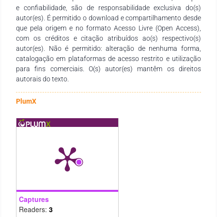
e confiabilidade, são de responsabilidade exclusiva do(s)
sirva de instrumento didático-pedagógico para estudantes,
autor(es). É permitido o download e compartilhamento desde
professores dos diversos níveis de ensino em seus trabalhos e
que pela origem e no formato Acesso Livre (Open Access),
demais interessados pela temática. Que essa coletânea,
com os créditos e citação atribuídos ao(s) respectivo(s)
some ao seu conhecimento!
autor(es). Não é permitido: alteração de nenhuma forma,
catalogação em plataformas de acesso restrito e utilização
para fins comerciais. O(s) autor(es) mantêm os direitos
autorais do texto.
PlumX
Captures
Readers:
3