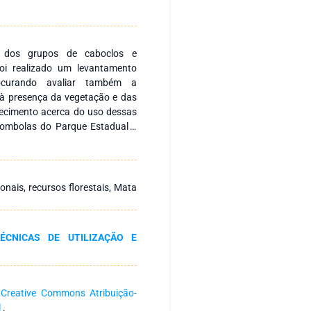
al dos grupos de caboclos e
foi realizado um levantamento
rocurando avaliar também a
à presença da vegetação e das
hecimento acerca do uso dessas
lombolas do Parque Estadual e
a, SP. A maior parte das espécies
goria de uso mais diagnosticada
 Segundo análise estatística dos
ntre os valores indicados pelos
nais, recursos florestais, Mata
écie e família botânica. Talvez
entos entre os integrantes das
nas tenham levado a uma relação
ÉCNICAS DE UTILIZAÇÃO E
 cada espécie tem com essas
com o meio e dele retirar a sua
co conhecimento tradicional das
como forma de valorização e
a
Creative Commons Atribuição-
es e dos recursos de que elas
l
.