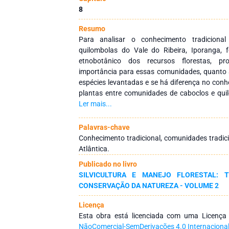
8
Resumo
Para analisar o conhecimento tradicion
quilombolas do Vale do Ribeira, Iporanga, 
etnobotânico dos recursos florestas, p
importância para essas comunidades, quanto 
espécies levantadas e se há diferença no con
plantas entre comunidades de caboclos e qui
Turístico do Alto Ribeira e seu entorno, Iporang
Ler mais...
encontradas é de crescimento arbóreo e a cate
é construção seguida de artesanato e utensílio.
Palavras-chave
dados, não houve diferenças significativas e
Conhecimento tradicional, comunidades tradicio
grupos de caboclos e quilombolas para cada esp
Atlântica.
pela proximidade entre os bairros, os casam
Publicado no livro
diferentes comunidades e as influências exter
SILVICULTURA E MANEJO FLORESTAL: T
mais homogênea quanto à importância que
CONSERVAÇÃO DA NATUREZA - VOLUME 2
comunidades e quanto à forma de se relacionar 
subsistência. O registro das informações do ri
Licença
comunidades desta região é importante 
Esta obra está licenciada com uma Licenç
preservação do modo de vida destas populaçõ
NãoComercial-SemDerivações 4.0 Internaciona