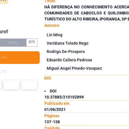
Título
HÁ DIFERENÇA NO CONHECIMENTO ACERCA
COMUNIDADES DE CABOCLOS E QUILOMBO
TURÍSTICO DO ALTO RIBEIRA, IPORANGA, SP
Autores:
Lin Ming
875
VIEWS
Veridiana Toledo Rego
Rodrigo De-Prospero
LOAD
Eduardo Callera Pedrosa
Miguel Angel Pinedo-Vasquez
LHE
DOI
DOI
10.37885/210102899
Publicado em
01/06/2021
Páginas
137-158
Capítulo