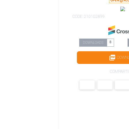
CODE: 210102899
8
DOWNLOADS
DOWN
COMPARTI