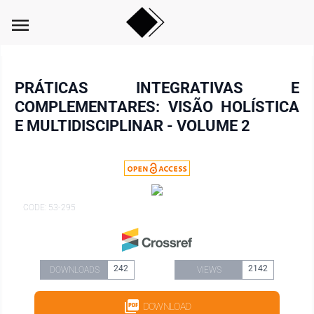
menu
PRÁTICAS INTEGRATIVAS E
COMPLEMENTARES: VISÃO HOLÍSTICA
E MULTIDISCIPLINAR - VOLUME 2
CODE: 53-295
242
2142
DOWNLOADS
VIEWS
DOWNLOAD