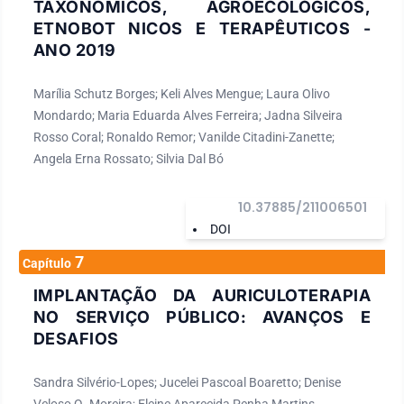
TAXONÔMICOS, AGROECOLÓGICOS,
ETNOBOT NICOS E TERAPÊUTICOS -
ANO 2019
Marília Schutz Borges; Keli Alves Mengue; Laura Olivo
Mondardo; Maria Eduarda Alves Ferreira; Jadna Silveira
Rosso Coral; Ronaldo Remor; Vanilde Citadini-Zanette;
Angela Erna Rossato; Silvia Dal Bó
10.37885/211006501
DOI
7
Capítulo
IMPLANTAÇÃO DA AURICULOTERAPIA
NO SERVIÇO PÚBLICO: AVANÇOS E
DESAFIOS
Sandra Silvério-Lopes; Jucelei Pascoal Boaretto; Denise
Veloso Q. Moreira; Eleine Aparecida Penha Martins