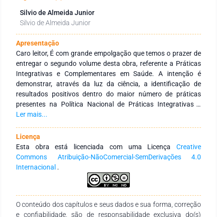
Silvio de Almeida Junior
Silvio de Almeida Junior
Apresentação
Caro leitor, É com grande empolgação que temos o prazer de
entregar o segundo volume desta obra, referente a Práticas
Integrativas e Complementares em Saúde. A intenção é
demonstrar, através da luz da ciência, a identificação de
resultados positivos dentro do maior número de práticas
presentes na Política Nacional de Práticas Integrativas e
Complementares em Saúde, inseridas no âmbito do Sistema
Ler mais...
Único de Saúde. Esta obra constituiu-se a partir de um
processo colaborativo entre professores, estudantes e
Licença
pesquisadores que se destacaram e qualificaram as
Esta obra está licenciada com uma Licença
Creative
discussões neste espaço formativo. Resulta, também, de
Commons Atribuição-NãoComercial-SemDerivações 4.0
movimentos interinstitucionais e de ações de incentivo à
Internacional
.
pesquisa que congregam pesquisadores das mais diversas
áreas do conhecimento e de diferentes Instituições de
Educação Superior públicas e privadas de abrangência
O conteúdo dos capítulos e seus dados e sua forma, correção
nacional e internacional. Tem como objetivo integrar ações
e confiabilidade, são de responsabilidade exclusiva do(s)
interinstitucionais nacionais e internacionais com redes de