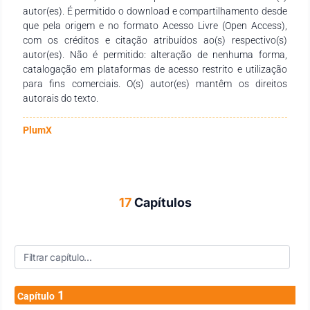
autor(es). É permitido o download e compartilhamento desde
pesquisa que tenham a finalidade de fomentar a formação
que pela origem e no formato Acesso Livre (Open Access),
continuada dos profissionais da educação, por meio da
com os créditos e citação atribuídos ao(s) respectivo(s)
produção e socialização de conhecimentos das diversas
autor(es). Não é permitido: alteração de nenhuma forma,
áreas do Saberes. Agradecemos aos autores pelo empenho,
catalogação em plataformas de acesso restrito e utilização
disponibilidade e dedicação para o desenvolvimento e
para fins comerciais. O(s) autor(es) mantêm os direitos
conclusão dessa obra. Esperamos também que esta obra
autorais do texto.
sirva de instrumento didático-pedagógico para estudantes,
professores dos diversos níveis de ensino em seus trabalhos e
demais interessados pela temática.
PlumX
17
Capítulos
1
Capítulo