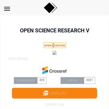
menu
OPEN SCIENCE RESEARCH V
CODE: 258-459
325
3321
DOWNLOADS
VIEWS
DOWNLOAD
COMPARTILHE