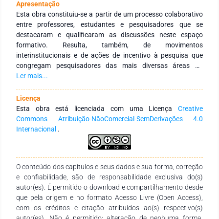
Apresentação
Esta obra constituiu-se a partir de um processo colaborativo
entre professores, estudantes e pesquisadores que se
destacaram e qualificaram as discussões neste espaço
formativo. Resulta, também, de movimentos
interinstitucionais e de ações de incentivo à pesquisa que
congregam pesquisadores das mais diversas áreas do
conhecimento e de diferentes Instituições de Educação
Ler mais...
Superior públicas e privadas de abrangência nacional e
internacional. Tem como objetivo integrar ações
Licença
interinstitucionais nacionais e internacionais com redes de
Esta obra está licenciada com uma Licença
Creative
pesquisa que tenham a finalidade de fomentar a formação
Commons Atribuição-NãoComercial-SemDerivações 4.0
continuada dos profissionais da educação, por meio da
Internacional
.
produção e socialização de conhecimentos das diversas
áreas do Saberes. Agradecemos aos autores pelo empenho,
disponibilidade e dedicação para o desenvolvimento e
O conteúdo dos capítulos e seus dados e sua forma, correção
conclusão dessa obra. Esperamos também que esta obra
e confiabilidade, são de responsabilidade exclusiva do(s)
sirva de instrumento didático-pedagógico para estudantes,
autor(es). É permitido o download e compartilhamento desde
professores dos diversos níveis de ensino em seus trabalhos e
que pela origem e no formato Acesso Livre (Open Access),
demais interessados pela temática.
com os créditos e citação atribuídos ao(s) respectivo(s)
autor(es). Não é permitido: alteração de nenhuma forma,