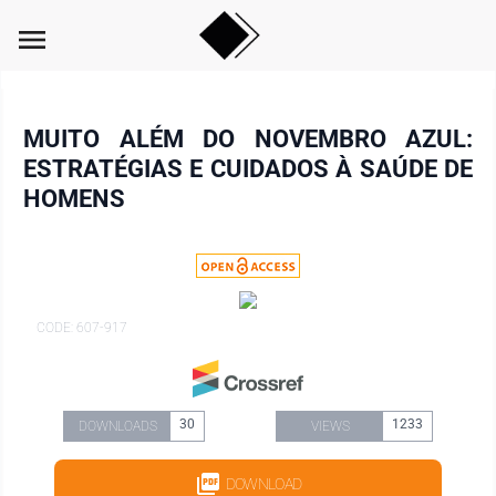
menu
MUITO ALÉM DO NOVEMBRO AZUL:
ESTRATÉGIAS E CUIDADOS À SAÚDE DE
HOMENS
CODE: 607-917
30
1233
DOWNLOADS
VIEWS
DOWNLOAD