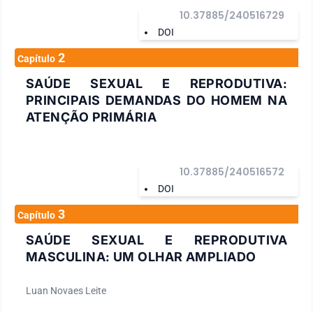
informações valiosas, mas, a motivação para promover um
10.37885/240516729
cuidado integral e humanizado para os homens. Agradeço a
DOI
todas as pessoas autoras e colaboradoras(es) que
2
contribuíram para a construção da presente obra. Suas
Capítulo
pesquisas e reflexões foram fundamentais para enriquecer a
SAÚDE SEXUAL E REPRODUTIVA:
compreensão e para avançar nas possibilidades de cuidado a
PRINCIPAIS DEMANDAS DO HOMEM NA
partir de práticas de prevenção de doenças e de promoção da
ATENÇÃO PRIMÁRIA
saúde masculina de maneira mais singular e abrangente.
10.37885/240516572
DOI
3
Capítulo
SAÚDE SEXUAL E REPRODUTIVA
MASCULINA: UM OLHAR AMPLIADO
Luan Novaes Leite