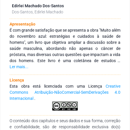
Edirlei Machado Dos-Santos
Dos-Santos, Edirlei Machado
Apresentação
É com grande satisfação que se apresenta a obra "Muito além
do novembro azul: estratégias e cuidados à saúde de
homens", um livro que objetiva ampliar a discussão sobre a
saúde masculina, abordando não apenas o câncer de
próstata, mas diversas outras questões que impactam a vida
dos homens. Este livro é uma coletânea de estudos e
reflexões que buscam oferecer um olhar aprofundado e
Ler mais...
multifacetado sobre os aspectos que levam a refletir sobre
possibilidades de cuidados à saúde dos homens,
Licença
considerando estratégias preventivas e de autocuidado. O
Esta obra está licenciada com uma Licença
Creative
primeiro capítulo, "Participação de homens adultos no
Commons Atribuição-NãoComercial-SemDerivações 4.0
autocuidado em Unidades Básicas de Saúde: uma revisão
Internacional
.
narrativa", estabelece a base para nossa discussão,
explorando como os homens têm se envolvido no
autocuidado dentro do sistema de saúde. Este capítulo
O conteúdo dos capítulos e seus dados e sua forma, correção
revisita a literatura existente para destacar barreiras e
e confiabilidade, são de responsabilidade exclusiva do(s)
facilitadores dessa participação, oferecendo elementos