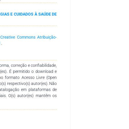
tes que concernem ao bem-estar
dos contraceptivos masculinos,
IAS E CUIDADOS À SAÚDE DE
íveis e do HIV, sexualidade do
rato genital masculino. A partir
entar uma saúde masculina de
rtalidade associada ao sistema
a
Creative Commons Atribuição-
l
.
rma, correção e confiabilidade,
r(es). É permitido o download e
no formato Acesso Livre (Open
o(s) respectivo(s) autor(es). Não
catalogação em plataformas de
ciais. O(s) autor(es) mantêm os