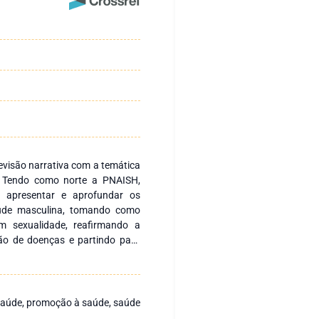
evisão narrativa com a temática
. Tendo como norte a PNAISH,
 apresentar e aprofundar os
úde masculina, tomando como
m sexualidade, reafirmando a
ão de doenças e partindo para
almente transmissíveis e outras
dutiva masculina. Tendo como
se aspecto da saúde masculina, é
 hábitos da vida masculina e em
saúde, promoção à saúde, saúde
strumentando profissionais e
.