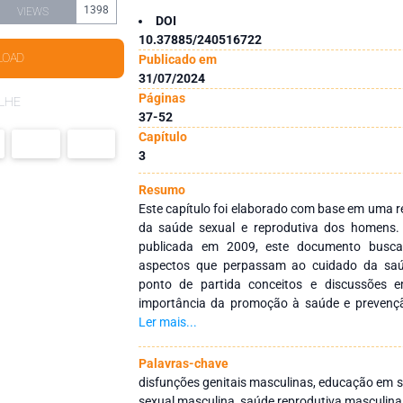
1398
VIEWS
DOI
10.37885/240516722
LOAD
Publicado em
31/07/2024
Páginas
LHE
37-52
Capítulo
3
Resumo
Este capítulo foi elaborado com base em uma r
da saúde sexual e reprodutiva dos homens
publicada em 2009, este documento busca
aspectos que perpassam ao cuidado da sa
ponto de partida conceitos e discussões e
importância da promoção à saúde e prevenç
temas de tecnologia dura, como infecções sexu
Ler mais...
doenças que afetam a saúde sexual e repro
objetivo final melhorar o cuidado integral des
Palavras-chave
necessário buscar esclarecimento sobre vários
disfunções genitais masculinas, educação em 
como esses hábitos afetam a sua saúde, in
sexual masculina, saúde reprodutiva masculina