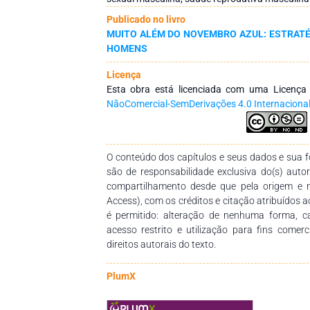
pacientes a se atentarem a tópicos importan
Publicado no livro
masculino, como planejamento familiar, méto
MUITO ALÉM DO NOVEMBRO AZUL: ESTRATÉG
prevenção de infecções sexualmente transmiss
HOMENS
idoso, disfunções sexuais e outras doenças do t
dessa abordagem ampliada, é possível fom
Licença
melhor qualidade, reduzindo assim a morbimo
Esta obra está licenciada com uma Licenç
reprodutor dessa população.
NãoComercial-SemDerivações 4.0 Internaciona
O conteúdo dos capítulos e seus dados e sua fo
são de responsabilidade exclusiva do(s) auto
compartilhamento desde que pela origem e 
Access), com os créditos e citação atribuídos a
é permitido: alteração de nenhuma forma, 
acesso restrito e utilização para fins comer
direitos autorais do texto.
PlumX