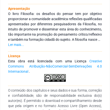
Apresentação
O livro Filosofia: os desafios do pensar tem por objetivo
proporcionar a comunidade acadêmica reflexões qualificadas
apresentadas por diferentes pesquisadores da Filosofia, no
intuito de promover e disseminar esta área do conhecimento,
tão importante na promoção do pensamento crítico/reflexivo
e também na formação cidadã do sujeito. A filosofia nasce do
desejo de compreender de forma racional o mundo, o homem
Ler mais...
e o transcendente e a partir de então, diversos filósofos
constroem teorias na tentativa de problematizar a existência
Licença
e as problemáticas que emanam de cada tempo vivenciado
Esta obra está licenciada com uma Licença
Creative
por eles. Filosofar é um ato de humildade intelectual, pois ao
Commons Atribuição-NãoComercial-SemDerivações 4.0
se propor refletir sobre qualquer tema, o filósofo já parte da
Internacional
.
premissa de que não existe uma verdade universal, mas sim,
diferentes perspectivas e pontos de vista. Um país que
valoriza o conhecimento, e a transformação social, não se
O conteúdo dos capítulos e seus dados e sua forma, correção
esquece da Filosofia, como ciência que possibilita o pensar. É
e confiabilidade, são de responsabilidade exclusiva do(s)
através deste ato que grandes transformações ocorrerão,
autor(es). É permitido o download e compartilhamento desde
cidadãos pensantes compreendem melhor a sua realidade e
que pela origem e no formato Acesso Livre (Open Access),
cobra dos governantes o acesso aos seus direitos. Desejo à