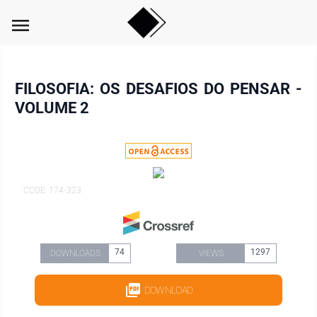
menu
FILOSOFIA: OS DESAFIOS DO PENSAR -
VOLUME 2
CODE: 174-323
74
1297
DOWNLOADS
VIEWS
DOWNLOAD