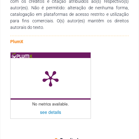
com os créditos e citação atribuídos ao(s) respectivo(s)
você, uma excelente leitura.
autor(es). Não é permitido: alteração de nenhuma forma,
catalogação em plataformas de acesso restrito e utilização
para fins comerciais. O(s) autor(es) mantêm os direitos
autorais do texto.
PlumX
No metrics available.
see details