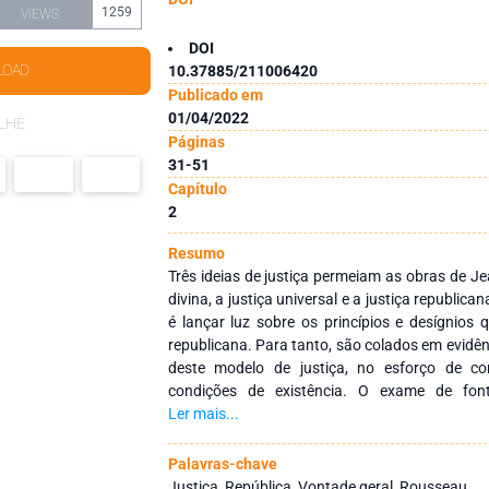
1259
VIEWS
DOI
LOAD
10.37885/211006420
Publicado em
01/04/2022
LHE
Páginas
31-51
Capítulo
2
Resumo
Três ideias de justiça permeiam as obras de J
divina, a justiça universal e a justiça republican
é lançar luz sobre os princípios e desígnios
republicana. Para tanto, são colados em evidên
deste modelo de justiça, no esforço de 
condições de existência. O exame de fonte
secundárias propiciou identificar que a fonte 
Ler mais...
coletivo e os cidadãos particulares que o co
a vontade geral é sempre boa, pois, para o fi
Palavras-chave
próprio mal. Destarte, ficou estabelecido o p
Justiça, República, Vontade geral, Rousseau.