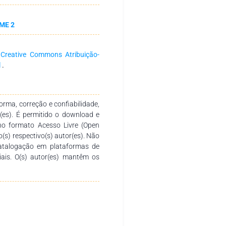
ontade são convencionadas por
bmetem espontaneamente a elas.
ME 2
urge a liberdade civil, mantida
abe ao poder executivo garantir
tosos. Mediante esta estrutura
a
Creative Commons Atribuição-
pio de reciprocidade, reunindo-o
l
.
ade e liberdade, todos eles
vação da justiça republicana. O
 é a manutenção dos homens na
 poderão alcançar o bem moral e
rma, correção e confiabilidade,
r(es). É permitido o download e
no formato Acesso Livre (Open
o(s) respectivo(s) autor(es). Não
catalogação em plataformas de
ciais. O(s) autor(es) mantêm os