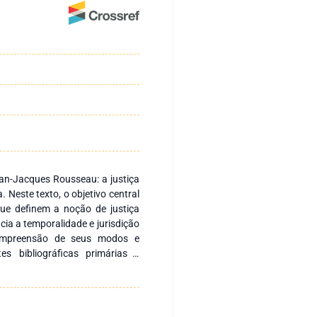
ean-Jacques Rousseau: a justiça
a. Neste texto, o objetivo central
 que definem a noção de justiça
cia a temporalidade e jurisdição
compreensão de seus modos e
s bibliográficas primárias e
da justiça republicana é o corpo
mpõem. Evidenciou-se também que
lósofo, não é natural desejar o
rincípio de bondade, inerente à