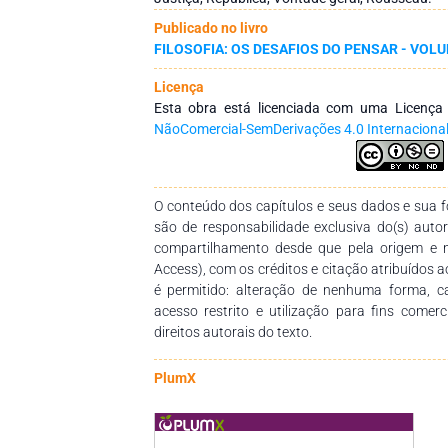
vontade geral. As leis que emanam dessa v
Publicado no livro
cada um dos cidadãos que, em seguida, se su
FILOSOFIA: OS DESAFIOS DO PENSAR - VOLU
Da igualdade dos cidadãos perante essas leis s
com a força de todo o corpo social. Contudo, c
Licença
a obediência às leis e impor sanções aos fal
Esta obra está licenciada com uma Licenç
política, o filósofo de Genebra afirma o princí
NãoComercial-SemDerivações 4.0 Internaciona
assim aos princípios de bondade, iguald
considerados essenciais à instauração e conser
fim a que concorre esse modelo de justiça
ordem política, por meio da qual os cidadãos
O conteúdo dos capítulos e seus dados e sua fo
viver em paz entre seus semelhantes.
são de responsabilidade exclusiva do(s) auto
compartilhamento desde que pela origem e 
Access), com os créditos e citação atribuídos a
é permitido: alteração de nenhuma forma, 
acesso restrito e utilização para fins comer
direitos autorais do texto.
PlumX