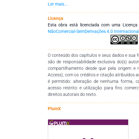
em nós de humano e humanizante e corrobo
Ler mais...
criticidade, reflexão e análise da realidade soci
cultural. Escola, família e professores devem estar atentos a nova realidade
Licença
social, sem perder o essencial, que é o valor 
Esta obra está licenciada com uma Licenç
formas de ser e de existir. Este livro apres
NãoComercial-SemDerivações 4.0 Internaciona
realizada por autores que são expoentes em p
Desfrutem das reflexões realizadas em cad
mesmas não se findam aqui. Agradecemos a participação de todos os autores,
O conteúdo dos capítulos e seus dados e sua fo
na construção desta obra tão importante e c
são de responsabilidade exclusiva do(s) auto
para os dias atuais. Desejamos aos leitores, 
compartilhamento desde que pela origem e 
pesquisa bibliográfica nas diferentes esferas
Access), com os créditos e citação atribuídos a
sem perder a fineza de uma vida verdad
é permitido: alteração de nenhuma forma, 
compreender e incluir a todos. U
acesso restrito e utilização para fins comer
direitos autorais do texto.
PlumX