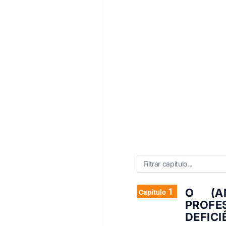
1
O (A
Capítulo
PROF
DEFICI