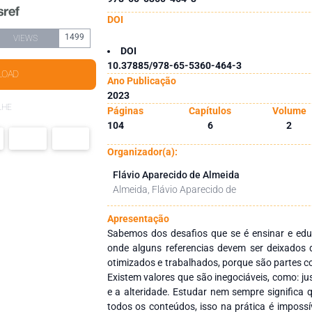
DOI
1499
VIEWS
DOI
10.37885/978-65-5360-464-3
LOAD
Ano Publicação
2023
LHE
Páginas
Capítulos
Volume
104
6
2
Organizador(a):
Flávio Aparecido de Almeida
Almeida, Flávio Aparecido de
Apresentação
Sabemos dos desafios que se é ensinar e e
onde alguns referencias devem ser deixados 
otimizados e trabalhados, porque são partes 
Existem valores que são inegociáveis, como: jus
e a alteridade. Estudar nem sempre significa 
todos os conteúdos, isso na prática é impossí