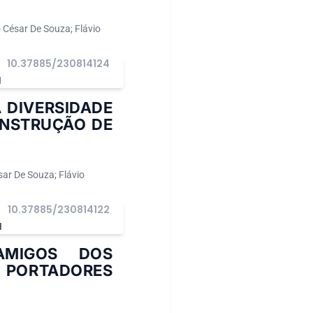
o César De Souza; Flávio
10.37885/230814124
I
A DIVERSIDADE
ONSTRUÇÃO DE
sar De Souza; Flávio
10.37885/230814122
I
AMIGOS DOS
 PORTADORES