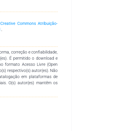
ra para o desenvolvimento da
al, política, econômica, social e
à vida humana e suas diferentes
a
Creative Commons Atribuição-
enta uma pesquisa atualizada e
l
.
esquisa e na temática abordada.
a capítulo, lembrando que as
rma, correção e confiabilidade,
om uma temática tão relevante
r(es). É permitido o download e
que a mesma possa auxiliar numa
no formato Acesso Livre (Open
 de ensino. Mudar é importante,
o(s) respectivo(s) autor(es). Não
eiramente humana e capaz de
catalogação em plataformas de
ma excelente leitura para todos.
ciais. O(s) autor(es) mantêm os