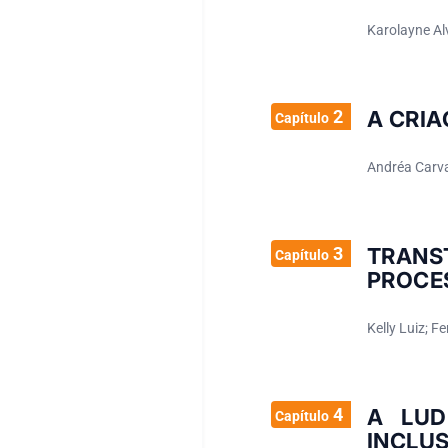
Karolayne Al
2
A CRIA
Capítulo
Andréa Carva
3
TRANS
Capítulo
PROCE
Kelly Luiz; F
4
A LUD
Capítulo
INCLUS