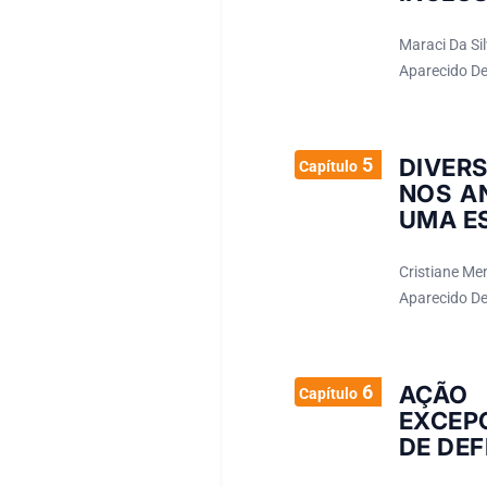
Maraci Da Sil
Aparecido De
5
DIVERS
Capítulo
NOS A
UMA E
Cristiane Men
Aparecido De
6
AÇÃO
Capítulo
EXCEP
DE DEF