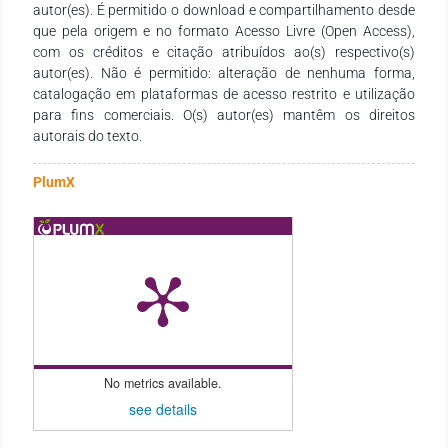
autor(es). É permitido o download e compartilhamento desde
tangencie a temas pós-modernos relacionados ao Direito,
que pela origem e no formato Acesso Livre (Open Access),
sendo que o processo colaborativo sistêmico se deu entre
com os créditos e citação atribuídos ao(s) respectivo(s)
docentes, discentes e demais pesquisadores do assunto. Não
autor(es). Não é permitido: alteração de nenhuma forma,
menos importante, sentimo-nos gratos e honrados por cada
catalogação em plataformas de acesso restrito e utilização
contribuição exímia dos autores, o que tornou o livro atual e
para fins comerciais. O(s) autor(es) mantêm os direitos
necessário.
autorais do texto.
PlumX
No metrics available.
see details