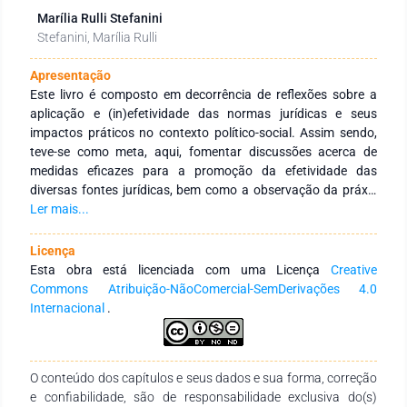
Marília Rulli Stefanini
Stefanini, Marília Rulli
Apresentação
Este livro é composto em decorrência de reflexões sobre a
aplicação e (in)efetividade das normas jurídicas e seus
impactos práticos no contexto político-social. Assim sendo,
teve-se como meta, aqui, fomentar discussões acerca de
medidas eficazes para a promoção da efetividade das
diversas fontes jurídicas, bem como a observação da práxis
que envolve o universo jurídico brasileiro e internacional.
Ler mais...
Ademais, a presente obra contempla a publicação de textos
relacionados a todas as áreas jurídicas, posto que a realidade
Licença
factual jurídica permeie incontáveis setores sociais, a exemplo
Esta obra está licenciada com uma Licença
Creative
de temas vinculados, tais como: Direito Penal; Direito Civil;
Commons Atribuição-NãoComercial-SemDerivações 4.0
Direito do Trabalho; Direito Processual; Direitos Humanos;
Internacional
.
Direito Ambiental; Direito Administrativo; Direito Desportivo; e
todas as demais subáreas jurídicas. A par disso, esta obra
resulta da necessidade de contribuições reflexivas e inflexivas
O conteúdo dos capítulos e seus dados e sua forma, correção
na área jurídica, sendo composta por diversos capítulos que
e confiabilidade, são de responsabilidade exclusiva do(s)
almejam ao despertar crítico-científico dos leitores no que