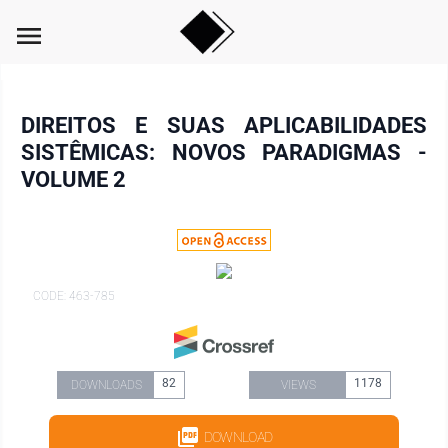
menu
DIREITOS E SUAS APLICABILIDADES
SISTÊMICAS: NOVOS PARADIGMAS -
VOLUME 2
CODE: 463-785
82
1178
DOWNLOADS
VIEWS
DOWNLOAD