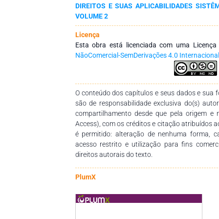
DIREITOS E SUAS APLICABILIDADES SISTÊ
na formulação e na aplicação da lei, da comp
VOLUME 2
percepção direta da sociedade da gravidade de s
causam danos de ordem econômica, ambient
Licença
psicológicos nas vítimas. No Brasil, algumas
Esta obra está licenciada com uma Licenç
colarinho branco têm ocorrido com grande fre
NãoComercial-SemDerivações 4.0 Internaciona
corrupção, sonegação fiscal, peculato, evasão 
lavagem de dinheiro. Entretanto, estes ainda são insuficientes, sendo
fundamental continuar a implementação de leg
de persecução penal. A impunidade corrobora 
O conteúdo dos capítulos e seus dados e sua fo
esse grupo social compensa.
são de responsabilidade exclusiva do(s) auto
compartilhamento desde que pela origem e 
Access), com os créditos e citação atribuídos a
é permitido: alteração de nenhuma forma, 
acesso restrito e utilização para fins comer
direitos autorais do texto.
PlumX