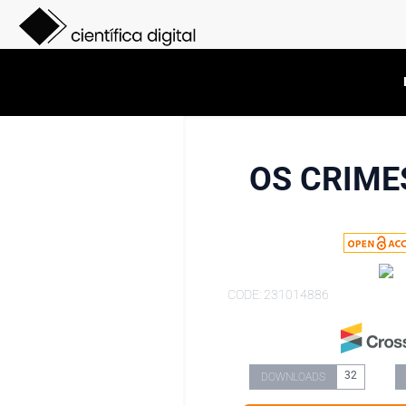
OS CRIME
CODE: 231014886
32
DOWNLOADS