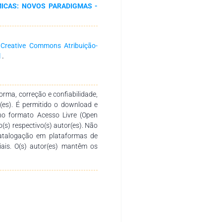
MICAS: NOVOS PARADIGMAS -
lexidade das violações e da não
eus efeitos lesivos. Tais crimes
ais, além de danos físicos e
 práticas consideradas crime de
a
Creative Commons Atribuição-
quência, sendo as mais comuns,
l
.
de divisas, gestão fraudulenta e
islações e especializar órgãos
com a ideia de que o crime para
rma, correção e confiabilidade,
r(es). É permitido o download e
no formato Acesso Livre (Open
o(s) respectivo(s) autor(es). Não
catalogação em plataformas de
ciais. O(s) autor(es) mantêm os