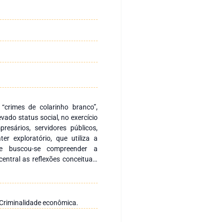
crimes de colarinho branco”,
vado status social, no exercício
resários, servidores públicos,
er exploratório, que utiliza a
nde buscou-se compreender a
entral as reflexões conceituais
deste propiciaram uma mudança
ão etiológica entre o crime e a
 relativa às pessoas de classe
am mais lesivos que os delitos
. Criminalidade econômica.
dade dos criminosos dos crimes
us social e poder de influência