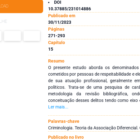
DOI
LOAD
10.37885/231014886
Publicado em
LHE
30/11/2023
Páginas
271-293
Capítulo
15
Resumo
O presente estudo aborda os denominados “
cometidos por pessoas de respeitabilidade e ele
de sua atuação profissional, geralmente emp
políticos. Trata-se de uma pesquisa de carát
metodologia da revisão bibliográfica, o
conceituação desses delitos tendo como eixo c
propostas por Sutherland. As constatações 
Ler mais...
na Criminologia e mentalidade social, na relaç
pobreza, apontando uma criminalidade latente
Palavras-chave
socioeconômica mais alta e poder, e que seri
Criminologia. Teoria da Associação Diferencial
comuns. Entretanto, haveria uma certa impuni
Publicado no livro
de colarinho branco em decorrência do seu stat