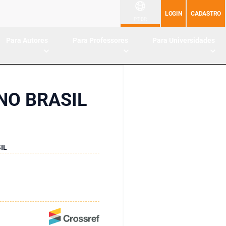
LOGIN
CADASTRO
PT-BR
Para Autores
Para Professores
Para Universidades
NO BRASIL
IL