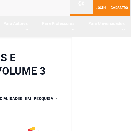
LOGIN
CADASTRO
PT-BR
Para Autores
Para Professores
Para Universidades
S E
VOLUME 3
CIALIDADES EM PESQUISA -