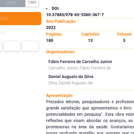
1303
VIEWS
DOI
10.37885/978-65-5360-367-7
LOAD
Ano Publicação
2022
LHE
Páginas
Capítulos
Volume
180
13
3
Organizadores:
Fábio Ferreira de Carvalho Junior
Carvalho Junior, Fábio Ferreira de
Daniel Augusto da Silva
Silva, Daniel Augusto da
Apresentação
Prezados leitores, pesquisadores e profissionai
grande satisfação que apresentamos o livro: 
potencialidades em pesquisa". Esta obra reú
reflexões que visam abordar os avanços, as 
promissoras na área da saúde. Gostaríamos
nossa profunda gratidão aos autores que c