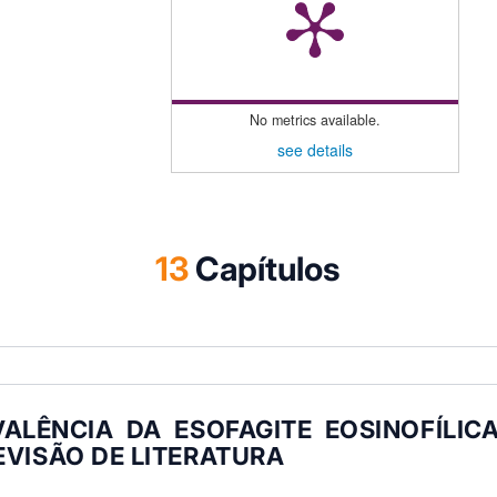
novamente aos autores e pesquisadores, cuja
deste livro, e a todos os envolvidos na reali
ela se torne uma referência para estudantes,
dedicados à busca de soluções inovadoras
ciências da saúde. Desejamos a todos uma leitu
No metrics available.
see details
13
Capítulos
ALÊNCIA DA ESOFAGITE EOSINOFÍLICA
VISÃO DE LITERATURA