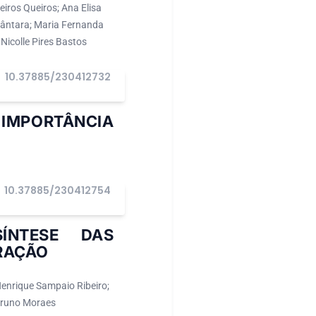
iros Queiros; Ana Elisa
cântara; Maria Fernanda
Nicolle Pires Bastos
10.37885/230412732
 IMPORTÂNCIA
A
10.37885/230412754
SÍNTESE DAS
TRAÇÃO
Henrique Sampaio Ribeiro;
 Bruno Moraes