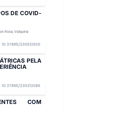
OS DE COVID-
on Rosa; Valquiria
10.37885/230512920
ÁTRICAS PELA
PERIÊNCIA
10.37885/230212086
IENTES COM