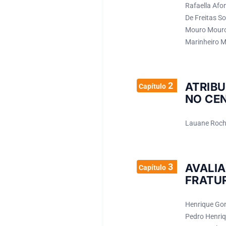
Rafaella Afo
De Freitas S
Mouro Mouro;
Marinheiro M
2
ATRIBU
Capítulo
NO CEN
Lauane Rocha
3
AVALI
Capítulo
FRATU
Henrique Gon
Pedro Henriq