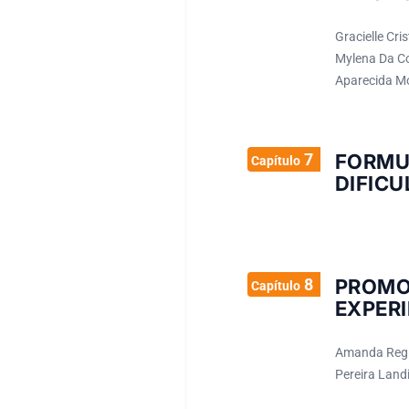
Gracielle Cri
Mylena Da Cos
Aparecida Mo
7
FORMU
Capítulo
DIFICU
8
PROM
Capítulo
EXPERI
Amanda Regina
Pereira Landi