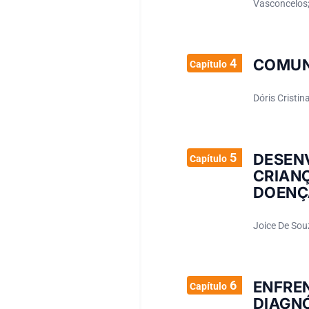
Vasconcelos
4
COMUN
Capítulo
Dóris Cristi
5
DESEN
Capítulo
CRIAN
DOENÇ
Joice De Sou
6
ENFRE
Capítulo
DIAGN