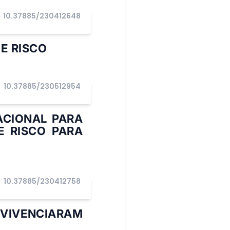
10.37885/230412648
E RISCO
10.37885/230512954
ACIONAL PARA
E RISCO PARA
10.37885/230412758
VIVENCIARAM