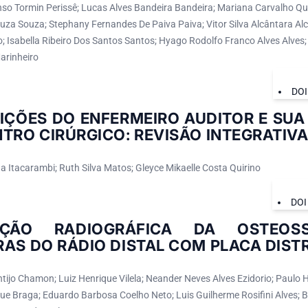
nso Tormin Perissê; Lucas Alves Bandeira Bandeira; Mariana Carvalho Que
ouza Souza; Stephany Fernandes De Paiva Paiva; Vitor Silva Alcântara Al
 Isabella Ribeiro Dos Santos Santos; Hyago Rodolfo Franco Alves Alves; 
arinheiro
DOI
IÇÕES DO ENFERMEIRO AUDITOR E SUA
TRO CIRÚRGICO: REVISÃO INTEGRATIV
 Itacarambi; Ruth Silva Matos; Gleyce Mikaelle Costa Quirino
DOI
AÇÃO RADIOGRÁFICA DA OSTEOS
RAS DO RÁDIO DISTAL COM PLACA DIS
tijo Chamon; Luiz Henrique Vilela; Neander Neves Alves Ezidorio; Paulo 
ue Braga; Eduardo Barbosa Coelho Neto; Luis Guilherme Rosifini Alves;