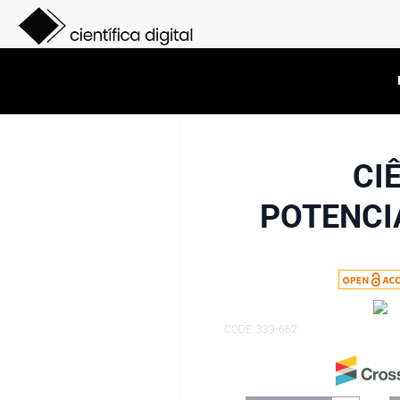
CI
POTENCI
CODE: 339-662