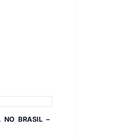
s contribuições são o alicerce
zação desta obra. Esperamos que
 pesquisadores e profissionais
 e impactantes no campo das
ra proveitosa e enriquecedora!
 NO BRASIL –