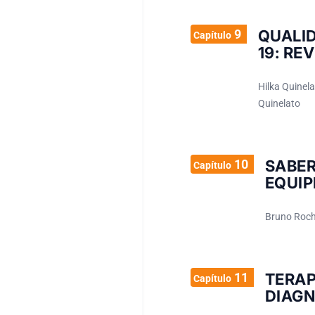
9
QUALID
Capítulo
19: RE
Hilka Quinel
Quinelato
10
SABER
Capítulo
EQUIP
Bruno Rocha
11
TER
Capítulo
DIAGN