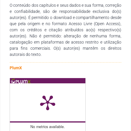
O conteúdo dos capítulos e seus dados e sua forma, correção
consignação de inovações estratégicas para o
e confiabilidade, são de responsabilidade exclusiva do(s)
desenvolvimento rural e novos desenhos de agriculturas mais
autor(es). É permitido o download e compartilhamento desde
sustentáveis, a partir de uma abordagem transdisciplinar,
que pela origem e no formato Acesso Livre (Open Access),
sistêmica, e holística e harmônica entre a sociedade e a
com os créditos e citação atribuídos ao(s) respectivo(s)
natureza. Com base nisto, esta obra tem sua gênese a partir
autor(es). Não é permitido: alteração de nenhuma forma,
de um processo colaborativo entre pesquisadores, docentes e
catalogação em plataformas de acesso restrito e utilização
discentes, essencialmente de graduação e pós-graduação,
para fins comerciais. O(s) autor(es) mantêm os direitos
que buscam qualificar as discussões neste espaço formativo.
autorais do texto.
Resulta, também, de movimentos interinstitucionais e de
ações de incentivo à pesquisa e à extensão que congregam
pesquisadores das mais diversas áreas do conhecimento e de
PlumX
diferentes Instituições de Educação Superior públicas e
privadas de abrangência nacional e internacional. O volume 2
da obra “Agroecologia: produção e sustentabilidade em
pesquisa” tem como objetivo agregar ações
interinstitucionais nacionais e internacionais com redes de
pesquisa que tenham como foco, impulsionar a formação
continuada de agroecólogos, ambientalistas, agricultores,
extensionistas, entre outros, por meio da produção e
socialização de conhecimentos, saberes e múltiplas vivências
No metrics available.
e experiências, sendo possível orientar estratégias de