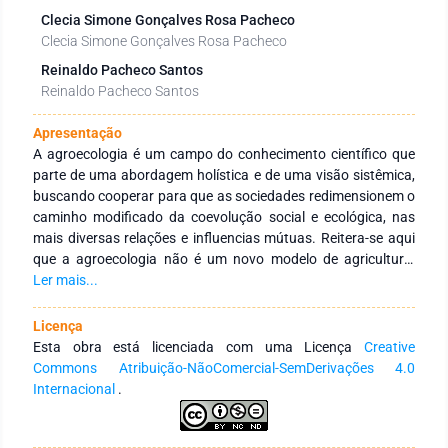
Clecia Simone Gonçalves Rosa Pacheco
Clecia Simone Gonçalves Rosa Pacheco
Reinaldo Pacheco Santos
Reinaldo Pacheco Santos
Apresentação
A agroecologia é um campo do conhecimento científico que
parte de uma abordagem holística e de uma visão sistêmica,
buscando cooperar para que as sociedades redimensionem o
caminho modificado da coevolução social e ecológica, nas
mais diversas relações e influencias mútuas. Reitera-se aqui
que a agroecologia não é um novo modelo de agricultura,
nem também um novo modelo de tecnologia, e muito menos
Ler mais...
um sistema de produção, mas sim, um enfoque científico, que
defende uma agricultura de base ecológica, sendo capaz de
Licença
dar arrimo a uma transição com caráter de agricultura
Esta obra está licenciada com uma Licença
Creative
sustentável. Acerca disto, a agroecologia procura agregar os
Commons Atribuição-NãoComercial-SemDerivações 4.0
conhecimentos baseados na experiência dos povos e
Internacional
.
sociedades, com os múltiplos conhecimentos das ciências,
proporcionando, tanto a concepção, apreciação e crítica do
atual modelo do desenvolvimento e de agricultura, como a