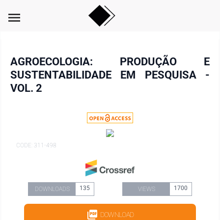
menu
AGROECOLOGIA: PRODUÇÃO E
SUSTENTABILIDADE EM PESQUISA -
VOL. 2
CODE: 311-498
135
1700
DOWNLOADS
VIEWS
DOWNLOAD